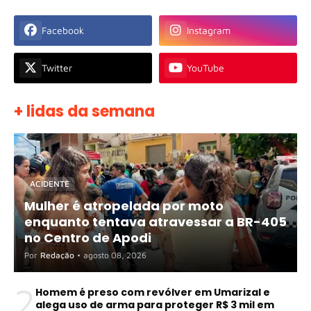
Facebook
Instagram
Twitter
YouTube
+ lidas da semana
ACIDENTE
Mulher é atropelada por moto
enquanto tentava atravessar a BR-405
no Centro de Apodi
Por
Redação
•
agosto 08, 2026
2
Homem é preso com revólver em Umarizal e
alega uso de arma para proteger R$ 3 mil em