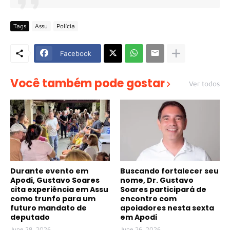
Tags
Assu
Polícia
Facebook
Você também pode gostar
Ver todos
Durante evento em
Buscando fortalecer seu
Apodi, Gustavo Soares
nome, Dr. Gustavo
cita experiência em Assu
Soares participará de
como trunfo para um
encontro com
futuro mandato de
apoiadores nesta sexta
deputado
em Apodi
June 28, 2026
June 26, 2026