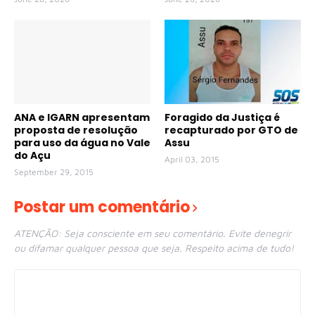
ANA e IGARN apresentam
Foragido da Justiça é
proposta de resolução
recapturado por GTO de
para uso da água no Vale
Assu
do Açu
April 03, 2015
September 29, 2015
Postar um comentário
ATENÇÃO: Seja consciente em seu comentário. Evite denegrir
ou difamar qualquer pessoa que seja. Respeito acima de tudo!