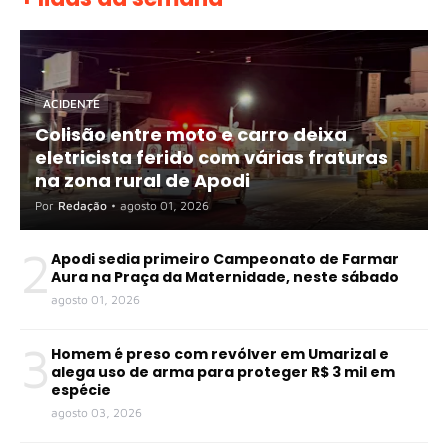
ACIDENTE
Colisão entre moto e carro deixa
eletricista ferido com várias fraturas
na zona rural de Apodi
Por
Redação
•
agosto 01, 2026
2
Apodi sedia primeiro Campeonato de Farmar
Aura na Praça da Maternidade, neste sábado
agosto 01, 2026
3
Homem é preso com revólver em Umarizal e
alega uso de arma para proteger R$ 3 mil em
espécie
agosto 03, 2026