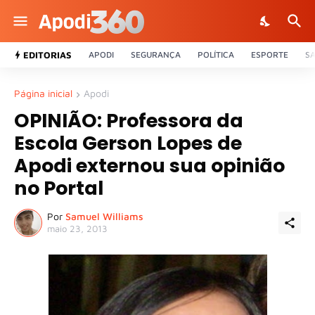
EDITORIAS
APODI
SEGURANÇA
POLÍTICA
ESPORTE
S
Página inicial
Apodi
OPINIÃO: Professora da
Escola Gerson Lopes de
Apodi externou sua opinião
no Portal
Por
Samuel Williams
maio 23, 2013