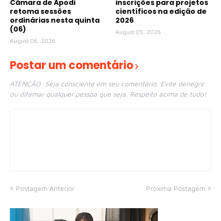
Câmara de Apodi
inscrições para projetos
retoma sessões
científicos na edição de
ordinárias nesta quinta
2026
(06)
August 05, 2026
August 06, 2026
Postar um comentário
ATENÇÃO: Seja consciente em seu comentário. Evite denegrir
ou difamar qualquer pessoa que seja. Respeito acima de tudo!
Postagem Anterior
Próxima Postagem