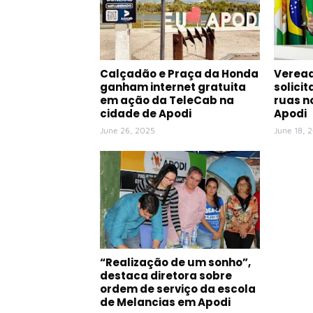
Calçadão e Praça da Honda
Veread
ganham internet gratuita
solici
em ação da TeleCab na
ruas n
cidade de Apodi
Apodi
June 26, 2025
June 18, 
“Realização de um sonho”,
destaca diretora sobre
ordem de serviço da escola
de Melancias em Apodi