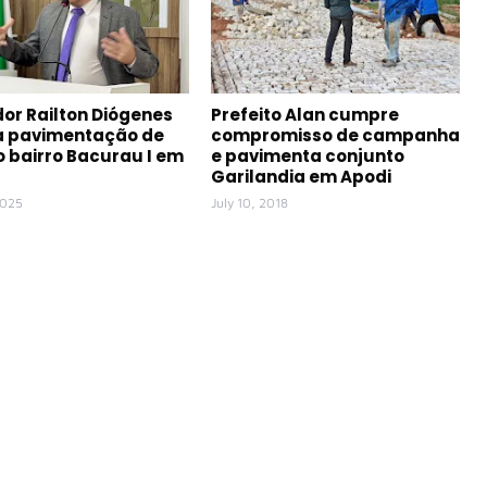
or Railton Diógenes
Prefeito Alan cumpre
ta pavimentação de
compromisso de campanha
o bairro Bacurau I em
e pavimenta conjunto
Garilandia em Apodi
2025
July 10, 2018