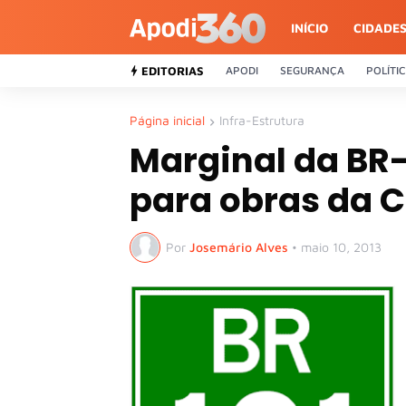
INÍCIO
CIDADE
EDITORIAS
APODI
SEGURANÇA
POLÍTI
Página inicial
Infra-Estrutura
Marginal da BR-
para obras da 
Por
Josemário Alves
•
maio 10, 2013