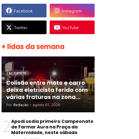
Facebook
Instagram
Twitter
YouTube
+ lidas da semana
ACIDENTE
Colisão entre moto e carro
deixa eletricista ferido com
várias fraturas na zona
rural de Apodi
Por
Redação
•
agosto 01, 2026
2
Apodi sedia primeiro Campeonato
de Farmar Aura na Praça da
Maternidade, neste sábado