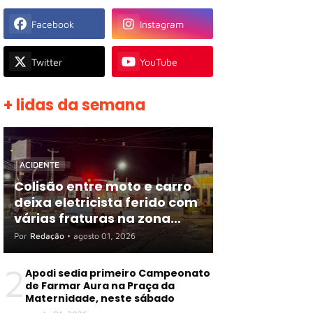
Facebook
Instagram
Twitter
YouTube
+ lidas da semana
ACIDENTE
Colisão entre moto e carro
deixa eletricista ferido com
várias fraturas na zona
rural de Apodi
Por
Redação
•
agosto 01, 2026
2
Apodi sedia primeiro Campeonato
de Farmar Aura na Praça da
Maternidade, neste sábado