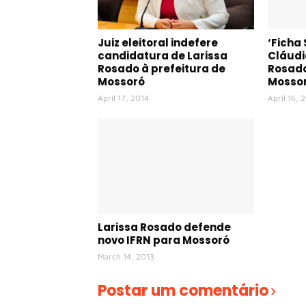
Juiz eleitoral indefere
‘Ficha 
candidatura de Larissa
Cláudi
Rosado à prefeitura de
Rosado
Mossoró
Mosso
April 17, 2014
April 16, 
Larissa Rosado defende
novo IFRN para Mossoró
March 14, 2013
Postar um comentário