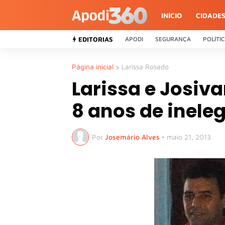
INÍCIO
CIDADE
EDITORIAS
APODI
SEGURANÇA
POLÍTI
Página inicial
Larissa Rosado
Larissa e Josiv
8 anos de ineleg
Por
Josemário Alves
•
maio 21, 2013