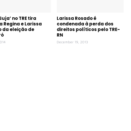
Suja’ no TRE tira
Larissa Rosado é
a Regina e Larissa
condenada à perda dos
 da eleição de
direitos políticos pelo TRE-
ró
RN
2014
December 19, 2013