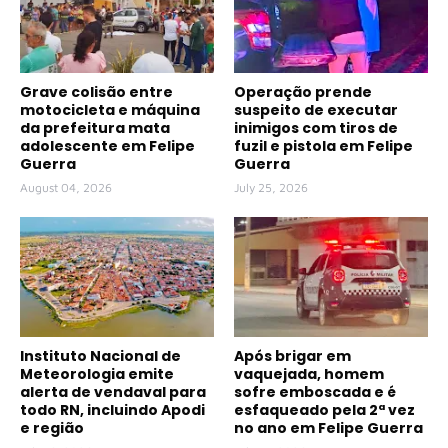
Grave colisão entre
Operação prende
motocicleta e máquina
suspeito de executar
da prefeitura mata
inimigos com tiros de
adolescente em Felipe
fuzil e pistola em Felipe
Guerra
Guerra
August 04, 2026
July 25, 2026
Instituto Nacional de
Após brigar em
Meteorologia emite
vaquejada, homem
alerta de vendaval para
sofre emboscada e é
todo RN, incluindo Apodi
esfaqueado pela 2ª vez
e região
no ano em Felipe Guerra