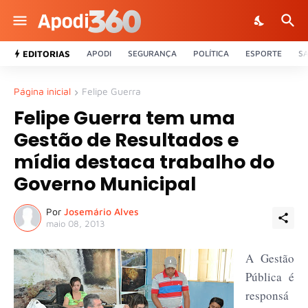
EDITORIAS
APODI
SEGURANÇA
POLÍTICA
ESPORTE
S
Página inicial
Felipe Guerra
Felipe Guerra tem uma
Gestão de Resultados e
mídia destaca trabalho do
Governo Municipal
Por
Josemário Alves
maio 08, 2013
A Gestão
Pública é
responsá