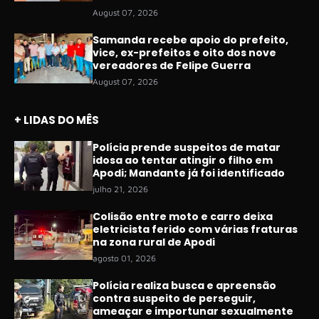
August 07, 2026
Samanda recebe apoio do prefeito,
vice, ex-prefeitos e oito dos nove
vereadores de Felipe Guerra
August 07, 2026
+ LIDAS DO MÊS
Polícia prende suspeitos de matar
idosa ao tentar atingir o filho em
Apodi; Mandante já foi identificado
julho 21, 2026
Colisão entre moto e carro deixa
eletricista ferido com várias fraturas
na zona rural de Apodi
agosto 01, 2026
Polícia realiza busca e apreensão
contra suspeito de perseguir,
ameaçar e importunar sexualmente