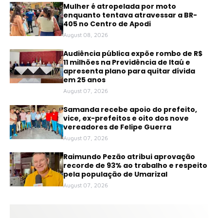
Mulher é atropelada por moto
enquanto tentava atravessar a BR-
405 no Centro de Apodi
August 08, 2026
Audiência pública expõe rombo de R$
11 milhões na Previdência de Itaú e
apresenta plano para quitar dívida
em 25 anos
August 07, 2026
Samanda recebe apoio do prefeito,
vice, ex-prefeitos e oito dos nove
vereadores de Felipe Guerra
August 07, 2026
Raimundo Pezão atribui aprovação
recorde de 93% ao trabalho e respeito
pela população de Umarizal
August 07, 2026