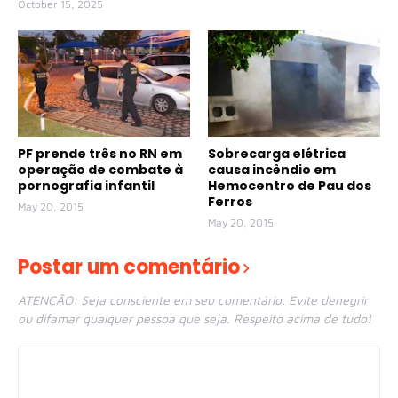
October 15, 2025
PF prende três no RN em
Sobrecarga elétrica
operação de combate à
causa incêndio em
pornografia infantil
Hemocentro de Pau dos
Ferros
May 20, 2015
May 20, 2015
Postar um comentário
ATENÇÃO: Seja consciente em seu comentário. Evite denegrir
ou difamar qualquer pessoa que seja. Respeito acima de tudo!