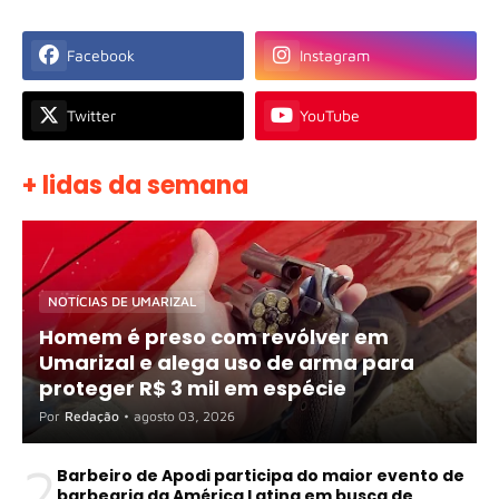
Facebook
Instagram
Twitter
YouTube
+ lidas da semana
NOTÍCIAS DE UMARIZAL
Homem é preso com revólver em
Umarizal e alega uso de arma para
proteger R$ 3 mil em espécie
Por
Redação
•
agosto 03, 2026
2
Barbeiro de Apodi participa do maior evento de
barbearia da América Latina em busca de