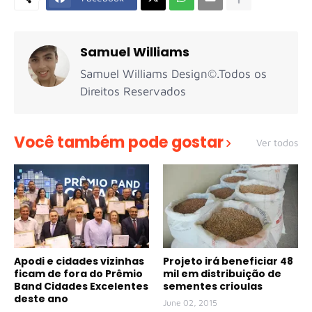
Samuel Williams
Samuel Williams Design©.Todos os
Direitos Reservados
Você também pode gostar
Ver todos
Apodi e cidades vizinhas
Projeto irá beneficiar 48
ficam de fora do Prêmio
mil em distribuição de
Band Cidades Excelentes
sementes crioulas
deste ano
June 02, 2015