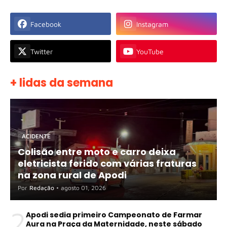
Facebook
Instagram
Twitter
YouTube
+ lidas da semana
ACIDENTE
Colisão entre moto e carro deixa
eletricista ferido com várias fraturas
na zona rural de Apodi
Por
Redação
•
agosto 01, 2026
2
Apodi sedia primeiro Campeonato de Farmar
Aura na Praça da Maternidade, neste sábado