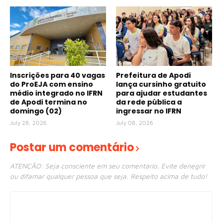
Inscrições para 40 vagas
Prefeitura de Apodi
do ProEJA com ensino
lança cursinho gratuito
médio integrado no IFRN
para ajudar estudantes
de Apodi termina no
da rede pública a
domingo (02)
ingressar no IFRN
July 28, 2026
July 08, 2026
Postar um comentário
ATENÇÃO: Seja consciente em seu comentário. Evite denegrir
ou difamar qualquer pessoa que seja. Respeito acima de tudo!