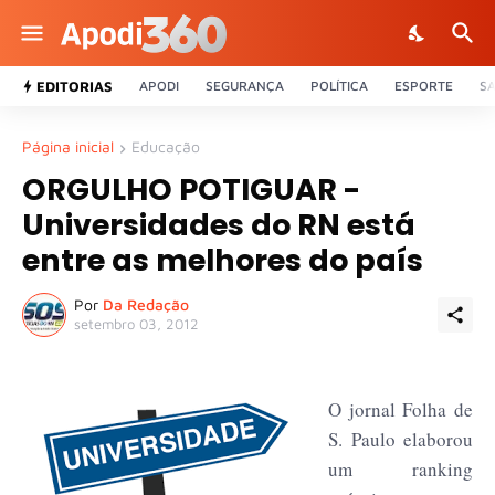
EDITORIAS
APODI
SEGURANÇA
POLÍTICA
ESPORTE
S
Página inicial
Educação
ORGULHO POTIGUAR -
Universidades do RN está
entre as melhores do país
Por
Da Redação
setembro 03, 2012
O jornal Folha de
S. Paulo elaborou
um ranking