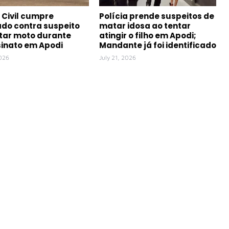
a Civil cumpre
Polícia prende suspeitos de
o contra suspeito
matar idosa ao tentar
otar moto durante
atingir o filho em Apodi;
inato em Apodi
Mandante já foi identificado
2026
July 21, 2026