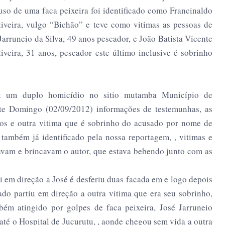
so de uma faca peixeira foi identificado como Francinaldo
iveira, vulgo “Bichão” e teve como vitimas as pessoas de
Jarruneio da Silva, 49 anos pescador, e João Batista Vicente
iveira, 31 anos, pescador este último inclusive é sobrinho
rou um duplo homicídio no sitio mutamba Município de
te Domingo (02/09/2012) informações de testemunhas, as
anos e outra vitima que é sobrinho do acusado por nome de
 também já identificado pela nossa reportagem, , vitimas e
vam e brincavam o autor, que estava bebendo junto com as
oi em direção a José é desferiu duas facada em e logo depois
ado partiu em direção a outra vitima que era seu sobrinho,
bém atingido por golpes de faca peixeira, José Jarruneio
até o Hospital de Jucurutu, , aonde chegou sem vida a outra