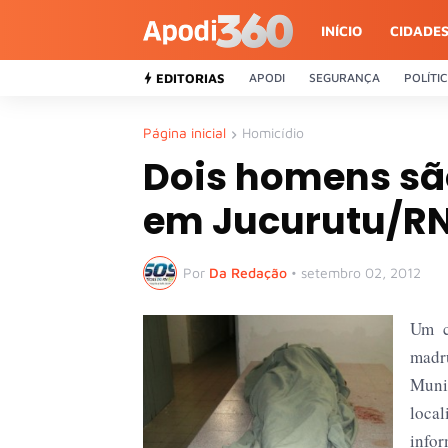
INÍCIO
CIDADE
EDITORIAS
APODI
SEGURANÇA
POLÍTI
Página inicial
Homicídio
Dois homens sã
em Jucurutu/R
Por
Da Redação
•
setembro 02, 2012
Um c
madr
Muni
loca
infor