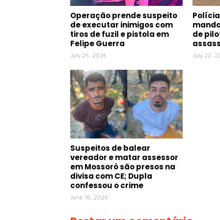
Operação prende suspeito
Políci
de executar inimigos com
mandad
tiros de fuzil e pistola em
de pil
Felipe Guerra
assass
July 25, 2026
July 22, 
Suspeitos de balear
vereador e matar assessor
em Mossoró são presos na
divisa com CE; Dupla
confessou o crime
June 16, 2026