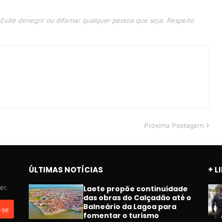
vite denegrir ou difamar qualquer pessoa que seja. Respeito
Próxima Postagem
ÚLTIMAS NOTÍCIAS
+ L
er.
Laete propõe continuidade
das obras do Calçadão até o
Balneário da Lagoa para
fomentar o turismo