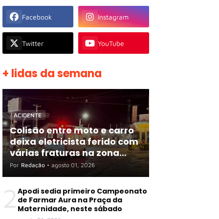
Facebook
Instagram
Twitter
YouTube
+ lidas da semana
ACIDENTE
Colisão entre moto e carro
deixa eletricista ferido com
várias fraturas na zona
rural de Apodi
Por
Redação
•
agosto 01, 2026
2
Apodi sedia primeiro Campeonato
de Farmar Aura na Praça da
Maternidade, neste sábado