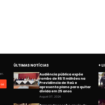
ÚLTIMAS NOTÍCIAS
+ L
er.
Audiência pública expõe
rombo de R$ 11 milhões na
Previdência de Itaú e
apresenta plano para quitar
dívida em 25 anos
August 07, 2026