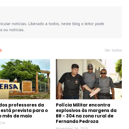
icular notícias. Liberado a todos, neste blog o leitor pode
s ou notícias.
Ver todos
dos professores da
Polícia Militar encontra
 está prevista para o
explosivos às margens da
do mês de maio
BR - 304 na zona rural de
Fernando Pedroza
014
November 24, 2013