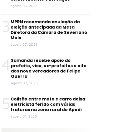
agosto 03, 2026
3
MPRN recomenda anulação da
eleição antecipada da Mesa
Diretora da Câmara de Severiano
Melo
agosto 07, 2026
4
Samanda recebe apoio do
prefeito, vice, ex-prefeitos e oito
dos nove vereadores de Felipe
Guerra
agosto 07, 2026
5
Colisão entre moto e carro deixa
eletricista ferido com várias
fraturas na zona rural de Apodi
agosto 01, 2026