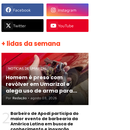
Facebook
Instagram
Twitter
YouTube
+ lidas da semana
NOTÍCIAS DE UMARIZAL
Homem é preso com
revólver em Umarizal e
alega uso de arma para
proteger R$ 3 mil em
Por
Redação
•
agosto 03, 2026
espécie
2
Barbeiro de Apodi participa do
maior evento de barbearia da
América Latina em busca de
conhecimento e inovação