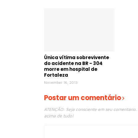
Única vítima sobrevivente
do acidente na BR - 304
morre em hospital de
Fortaleza
November 16, 2013
Postar um comentário
ATENÇÃO: Seja consciente em seu comentário. E
acima de tudo!