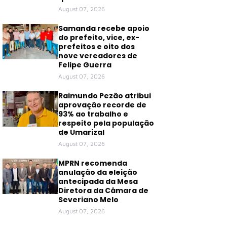
August 07, 2026
Samanda recebe apoio
do prefeito, vice, ex-
prefeitos e oito dos
nove vereadores de
Felipe Guerra
August 07, 2026
Raimundo Pezão atribui
aprovação recorde de
93% ao trabalho e
respeito pela população
de Umarizal
August 07, 2026
MPRN recomenda
anulação da eleição
antecipada da Mesa
Diretora da Câmara de
Severiano Melo
August 07, 2026