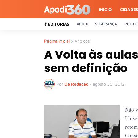
INÍCIO
CIDADE
EDITORIAS
APODI
SEGURANÇA
POLÍTI
Página inicial
Angicos
A Volta às aula
sem definição
Por
Da Redação
•
agosto 30, 2012
Não v
Unive
retom
Cons