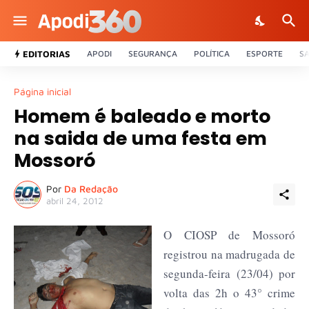
EDITORIAS
APODI
SEGURANÇA
POLÍTICA
ESPORTE
S
Página inicial
Homem é baleado e morto
na saida de uma festa em
Mossoró
Por
Da Redação
abril 24, 2012
O CIOSP de Mossoró
registrou na madrugada de
segunda-feira (23/04) por
volta das 2h o 43° crime