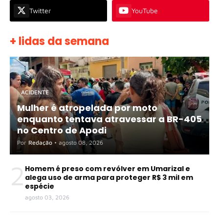
Twitter
YouTube
+ lidas da semana
ACIDENTE
Mulher é atropelada por moto
enquanto tentava atravessar a BR-405
no Centro de Apodi
Por
Redação
•
agosto 08, 2026
2
Homem é preso com revólver em Umarizal e
alega uso de arma para proteger R$ 3 mil em
espécie
agosto 03, 2026