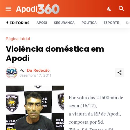
EDITORIAS
APODI
SEGURANÇA
POLÍTICA
ESPORTE
S
Página inicial
Violência doméstica em
Apodi
Por
Da Redação
dezembro 17, 2011
Por volta das 21h00min de
sexta (16/12),
a viatura da RP de Apodi,
composta por Sd.
Túlio, Sd. Dantas e Sd.