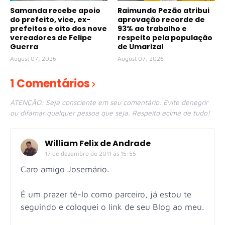
Samanda recebe apoio
Raimundo Pezão atribui
do prefeito, vice, ex-
aprovação recorde de
prefeitos e oito dos nove
93% ao trabalho e
vereadores de Felipe
respeito pela população
Guerra
de Umarizal
August 07, 2026
August 07, 2026
1 Comentários
ATENÇÃO: Seja consciente em seu comentário. Evite denegrir
ou difamar qualquer pessoa que seja. Respeito acima de tudo!
William Felix de Andrade
17 de dezembro de 2011 às 15:55
Caro amigo Josemário.
É um prazer tê-lo como parceiro, já estou te
seguindo e coloquei o link de seu Blog ao meu.