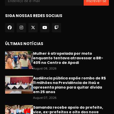
SIGA NOSSAS REDES SOCIAIS
ÚLTIMAS NOTÍCIAS
Mulher é atropelada por moto
enquanto tentava atravessar a BR-
405 no Centro de Apodi
August 08, 2026
Audiência pública expõe rombo de R$
11 milhões na Previdência de Itaú e
apresenta plano para quitar dívida
em 25 anos
August 07, 2026
Samanda recebe apoio do prefeito,
vice, ex-prefeitos e oito dos nove