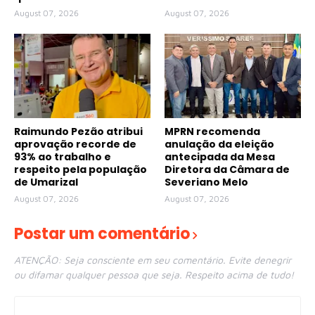
August 07, 2026
August 07, 2026
Raimundo Pezão atribui
MPRN recomenda
aprovação recorde de
anulação da eleição
93% ao trabalho e
antecipada da Mesa
respeito pela população
Diretora da Câmara de
de Umarizal
Severiano Melo
August 07, 2026
August 07, 2026
Postar um comentário
ATENÇÃO: Seja consciente em seu comentário. Evite denegrir
ou difamar qualquer pessoa que seja. Respeito acima de tudo!