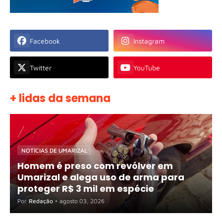
Facebook
Instagram
Twitter
YouTube
+ lidas da semana
NOTÍCIAS DE UMARIZAL
Homem é preso com revólver em
Umarizal e alega uso de arma para
proteger R$ 3 mil em espécie
Por
Redação
•
agosto 03, 2026