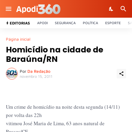
EDITORIAS
APODI
SEGURANÇA
POLÍTICA
ESPORTE
S
Página inicial
Homicídio na cidade de
Baraúna/RN
Por
Da Redação
novembro 15, 2011
Um crime de homicídio na noite desta segunda (14/11)
por volta das 22h
vitimou José Maria de Lima, 63 anos natural de
Russas/CE.