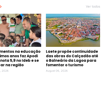
Ver todos
imentos na educação
Laete propõe continuidade
timos anos faz Apodi
das obras do Calçadão até
 nota 5,9 no Ideb e se
o Balneário da Lagoa para
ar na região
fomentar o turismo
, 2026
August 06, 2026