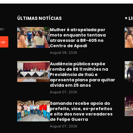
ÚLTIMAS NOTÍCIAS
+ L
er.
Mulher é atropelada por
moto enquanto tentava
atravessar a BR-405 no
Centro de Apodi
August 08, 2026
Audiência pública expõe
rombo de R$ 11 milhões na
Previdência de Itaú e
apresenta plano para quitar
dívida em 25 anos
August 07, 2026
Samanda recebe apoio do
prefeito, vice, ex-prefeitos
e oito dos nove vereadores
de Felipe Guerra
August 07, 2026