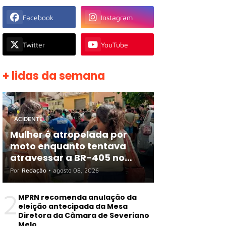
Facebook
Instagram
Twitter
YouTube
+ lidas da semana
ACIDENTE
Mulher é atropelada por
moto enquanto tentava
atravessar a BR-405 no
Centro de Apodi
Por
Redação
•
agosto 08, 2026
2
MPRN recomenda anulação da
eleição antecipada da Mesa
Diretora da Câmara de Severiano
Melo