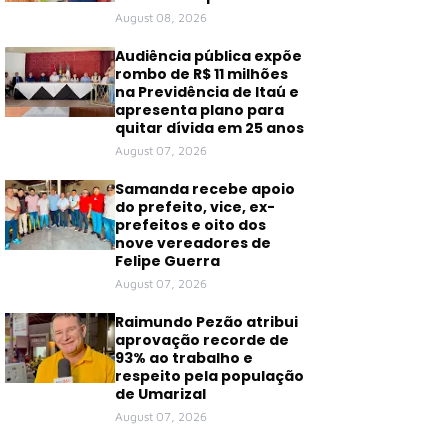
August 08, 2026
Audiência pública expõe
rombo de R$ 11 milhões
na Previdência de Itaú e
apresenta plano para
quitar dívida em 25 anos
August 07, 2026
Samanda recebe apoio
do prefeito, vice, ex-
prefeitos e oito dos
nove vereadores de
Felipe Guerra
August 07, 2026
Raimundo Pezão atribui
aprovação recorde de
93% ao trabalho e
respeito pela população
de Umarizal
August 07, 2026