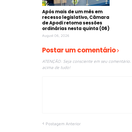
Após mais de um mês em
recesso legislativo, Câmara
de Apodi retoma sessões
ordinárias nesta quinta (06)
August 06, 2026
Postar um comentário
ATENÇÃO: Seja consciente em seu comentário. E
acima de tudo!
Postagem Anterior