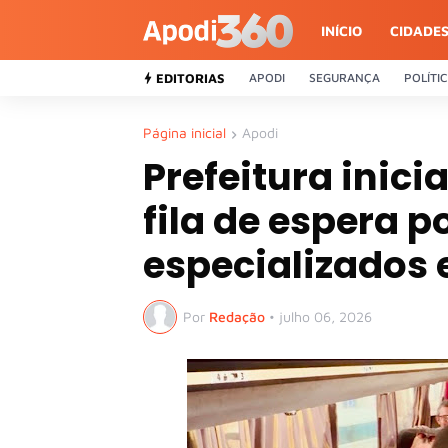
INÍCIO
CIDADE
EDITORIAS
APODI
SEGURANÇA
POLÍTI
Página inicial
Apodi
Prefeitura inic
fila de espera 
especializados
Por
Redação
•
julho 06, 2026