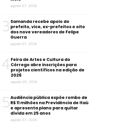
agosto 07, 2026
3
Samanda recebe apoio do
prefeito, vice, ex-prefeitos e oito
dos nove vereadores de Felipe
Guerra
agosto 07, 2026
4
Feira de Artes e Cultura do
Córrego abre inscrições para
projetos científicos na edição de
2026
agosto 05, 2026
5
Audiência pública expõe rombo de
R$ 11 milhões na Previdência de Itaú
e apresenta plano para quitar
dívida em 25 anos
agosto 07, 2026