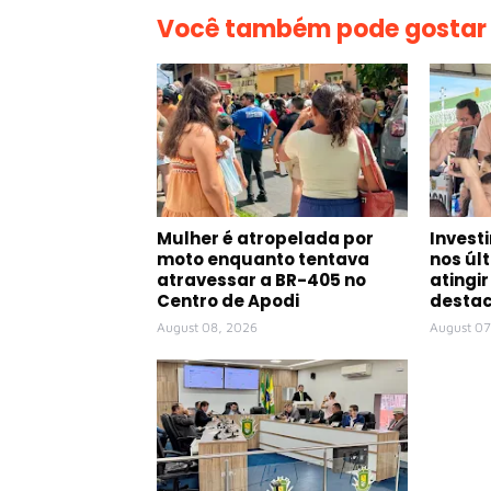
Você também pode gostar
Mulher é atropelada por
Invest
moto enquanto tentava
nos úl
atravessar a BR-405 no
atingir
Centro de Apodi
destac
August 08, 2026
August 07