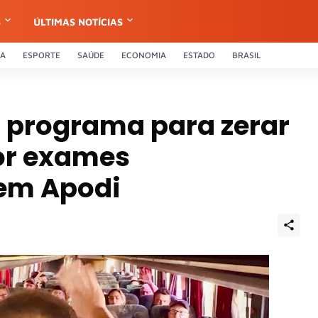
S
ÚLTIMAS NOTÍCIAS
CA
ESPORTE
SAÚDE
ECONOMIA
ESTADO
BRASIL
ia programa para zerar
por exames
 em Apodi