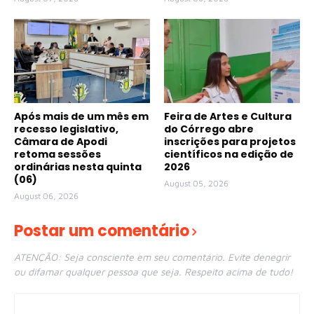
Após mais de um mês em
Feira de Artes e Cultura
recesso legislativo,
do Córrego abre
Câmara de Apodi
inscrições para projetos
retoma sessões
científicos na edição de
ordinárias nesta quinta
2026
(06)
August 05, 2026
August 06, 2026
Postar um comentário
ATENÇÃO: Seja consciente em seu comentário. Evite denegrir
ou difamar qualquer pessoa que seja. Respeito acima de tudo!