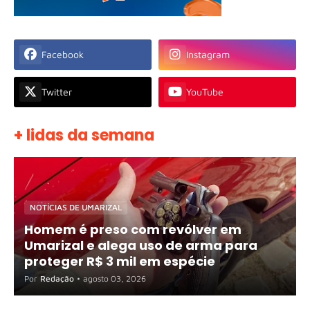
Facebook
Instagram
Twitter
YouTube
+ lidas da semana
NOTÍCIAS DE UMARIZAL
Homem é preso com revólver em
Umarizal e alega uso de arma para
proteger R$ 3 mil em espécie
Por
Redação
•
agosto 03, 2026