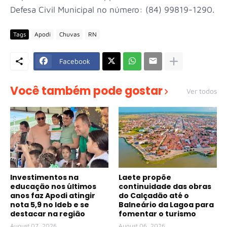
Defesa Civil Municipal no número: (84) 99819-1290.
Tags
Apodi
Chuvas
RN
Facebook
Você também pode gostar
Ver todos
Investimentos na
Laete propõe
educação nos últimos
continuidade das obras
anos faz Apodi atingir
do Calçadão até o
nota 5,9 no Ideb e se
Balneário da Lagoa para
destacar na região
fomentar o turismo
August 07, 2026
August 06, 2026