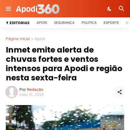
EDITORIAS
APODI
SEGURANÇA
POLÍTICA
ESPORTE
S
Página inicial
Apodi
Inmet emite alerta de
chuvas fortes e ventos
intensos para Apodi e região
nesta sexta-feira
Por
Redação
maio 15, 2026