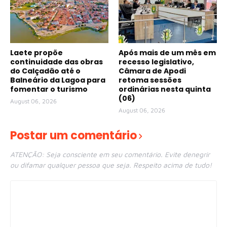
Laete propõe
Após mais de um mês em
continuidade das obras
recesso legislativo,
do Calçadão até o
Câmara de Apodi
Balneário da Lagoa para
retoma sessões
fomentar o turismo
ordinárias nesta quinta
(06)
August 06, 2026
August 06, 2026
Postar um comentário
ATENÇÃO: Seja consciente em seu comentário. Evite denegrir
ou difamar qualquer pessoa que seja. Respeito acima de tudo!