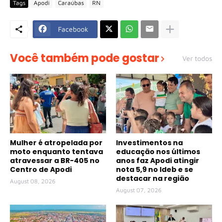
Tags
Apodi
Caraúbas
RN
Facebook
Você também pode gostar
Ver todos
Mulher é atropelada por
Investimentos na
moto enquanto tentava
educação nos últimos
atravessar a BR-405 no
anos faz Apodi atingir
Centro de Apodi
nota 5,9 no Ideb e se
destacar na região
August 08, 2026
August 07, 2026