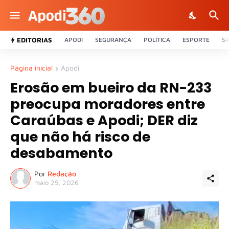
EDITORIAS
APODI
SEGURANÇA
POLÍTICA
ESPORTE
S
Página inicial
Apodi
Erosão em bueiro da RN-233
preocupa moradores entre
Caraúbas e Apodi; DER diz
que não há risco de
desabamento
Por
Redação
maio 25, 2026