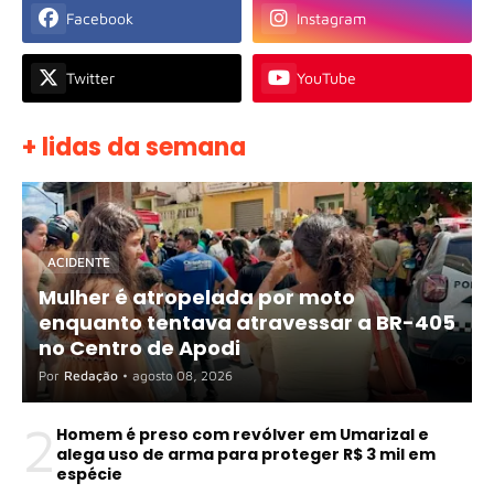
Facebook
Instagram
Twitter
YouTube
+ lidas da semana
ACIDENTE
Mulher é atropelada por moto
enquanto tentava atravessar a BR-405
no Centro de Apodi
Por
Redação
•
agosto 08, 2026
2
Homem é preso com revólver em Umarizal e
alega uso de arma para proteger R$ 3 mil em
espécie