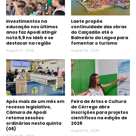
Investimentos na
Laete propõe
educação nos últimos
continuidade das obras
anos faz Apodi atingir
do Calçadão até o
nota 5,9 no Ideb e se
Balneário da Lagoa para
destacar na região
fomentar o turismo
August 07, 2026
August 06, 2026
Após mais de um mês em
Feira de Artes e Cultura
recesso legislativo,
do Córrego abre
Câmara de Apodi
inscrições para projetos
retoma sessões
científicos na edição de
ordinárias nesta quinta
2026
(06)
August 05, 2026
August 06, 2026