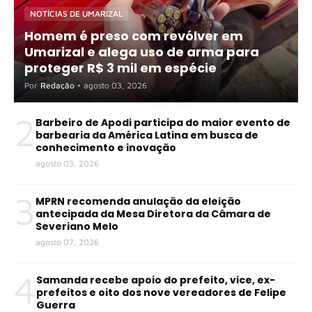
NOTÍCIAS DE UMARIZAL
Homem é preso com revólver em
Umarizal e alega uso de arma para
proteger R$ 3 mil em espécie
Por
Redação
•
agosto 03, 2026
2
Barbeiro de Apodi participa do maior evento de
barbearia da América Latina em busca de
conhecimento e inovação
agosto 03, 2026
3
MPRN recomenda anulação da eleição
antecipada da Mesa Diretora da Câmara de
Severiano Melo
agosto 07, 2026
4
Samanda recebe apoio do prefeito, vice, ex-
prefeitos e oito dos nove vereadores de Felipe
Guerra