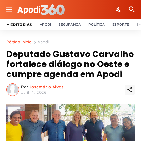
EDITORIAS
APODI
SEGURANÇA
POLÍTICA
ESPORTE
S
Página inicial
Apodi
Deputado Gustavo Carvalho
fortalece diálogo no Oeste e
cumpre agenda em Apodi
Por
Josemário Alves
abril 11, 2026