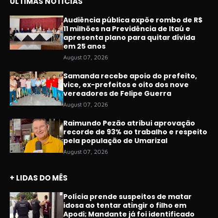
ÚLTIMAS NOTÍCIAS
Audiência pública expõe rombo de R$
11 milhões na Previdência de Itaú e
apresenta plano para quitar dívida
em 25 anos
August 07, 2026
Samanda recebe apoio do prefeito,
vice, ex-prefeitos e oito dos nove
vereadores de Felipe Guerra
August 07, 2026
Raimundo Pezão atribui aprovação
recorde de 93% ao trabalho e respeito
pela população de Umarizal
August 07, 2026
+ LIDAS DO MÊS
Polícia prende suspeitos de matar
idosa ao tentar atingir o filho em
Apodi; Mandante já foi identificado