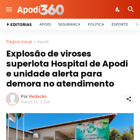
EDITORIAS
APODI
SEGURANÇA
POLÍTICA
ESPORTE
S
Página inicial
Apodi
Explosão de viroses
superlota Hospital de Apodi
e unidade alerta para
demora no atendimento
Por
Redação
março 15, 2026