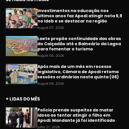
Investimentos na educação nos
últimos anos faz Apodi atingir nota 5,9
no Ideb e se destacar na região
August 07, 2026
Laete propõe continuidade das obras
do Calçadão até o Balneário da Lagoa
para fomentar o turismo
August 06, 2026
Após mais de um mês em recesso
legislativo, Câmara de Apodi retoma
sessões ordinárias nesta quinta (06)
August 06, 2026
+ LIDAS DO MÊS
Polícia prende suspeitos de matar
idosa ao tentar atingir o filho em
Apodi; Mandante já foi identificado
julho 21, 2026