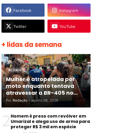
Facebook
Instagram
Twitter
YouTube
+ lidas da semana
ACIDENTE
Mulher é atropelada por
moto enquanto tentava
atravessar a BR-405 no
Centro de Apodi
Por
Redação
•
agosto 08, 2026
2
Homem é preso com revólver em
Umarizal e alega uso de arma para
proteger R$ 3 mil em espécie