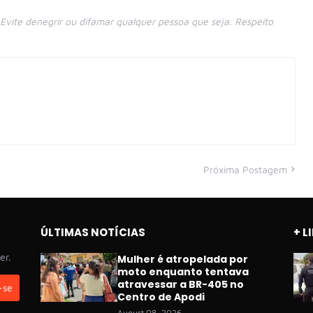
vite denegrir ou difamar qualquer pessoa que seja. Respeito
Próxima Postagem
ÚLTIMAS NOTÍCIAS
+ L
er.
Mulher é atropelada por
moto enquanto tentava
atravessar a BR-405 no
Centro de Apodi
August 08, 2026