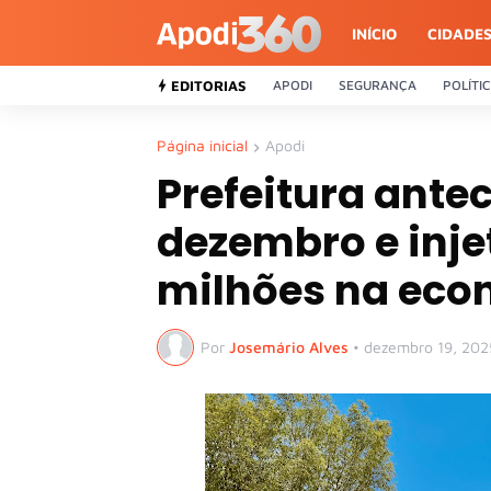
INÍCIO
CIDADE
EDITORIAS
APODI
SEGURANÇA
POLÍTI
Página inicial
Apodi
Prefeitura antec
dezembro e inje
milhões na eco
Por
Josemário Alves
•
dezembro 19, 202