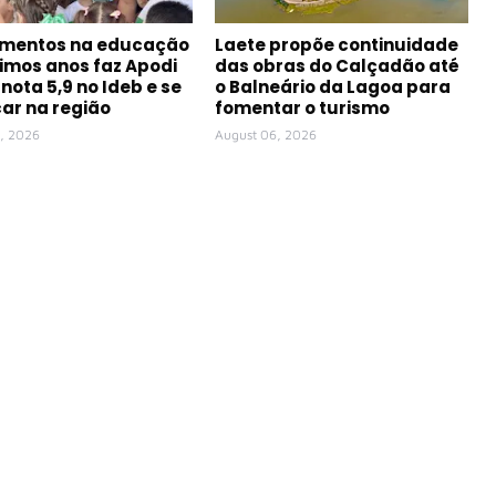
imentos na educação
Laete propõe continuidade
timos anos faz Apodi
das obras do Calçadão até
 nota 5,9 no Ideb e se
o Balneário da Lagoa para
ar na região
fomentar o turismo
, 2026
August 06, 2026