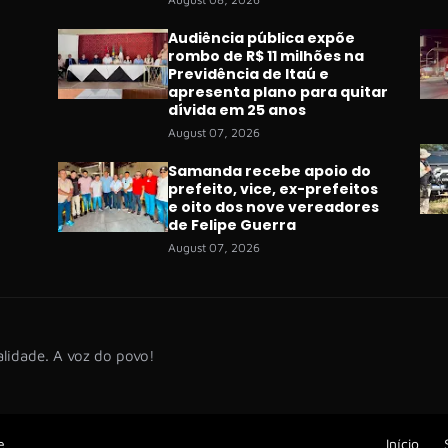
Audiência pública expõe
rombo de R$ 11 milhões na
Previdência de Itaú e
apresenta plano para quitar
dívida em 25 anos
August 07, 2026
Samanda recebe apoio do
prefeito, vice, ex-prefeitos
e oito dos nove vereadores
de Felipe Guerra
August 07, 2026
lidade. A voz do povo!
e
Início