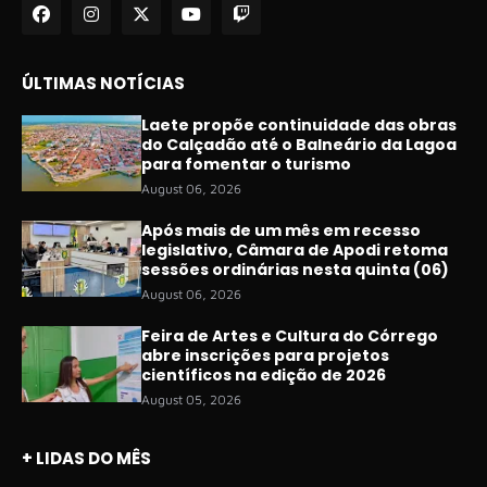
ÚLTIMAS NOTÍCIAS
Laete propõe continuidade das obras
do Calçadão até o Balneário da Lagoa
para fomentar o turismo
August 06, 2026
Após mais de um mês em recesso
legislativo, Câmara de Apodi retoma
sessões ordinárias nesta quinta (06)
August 06, 2026
Feira de Artes e Cultura do Córrego
abre inscrições para projetos
científicos na edição de 2026
August 05, 2026
+ LIDAS DO MÊS