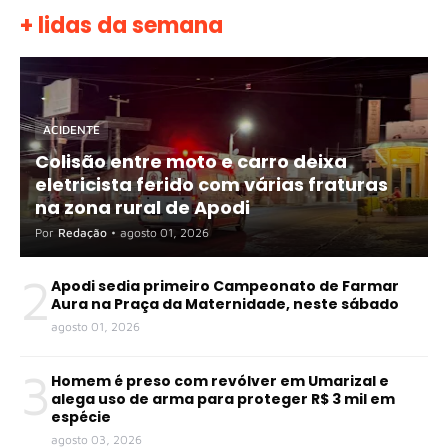
+ lidas da semana
ACIDENTE
Colisão entre moto e carro deixa
eletricista ferido com várias fraturas
na zona rural de Apodi
Por
Redação
•
agosto 01, 2026
2
Apodi sedia primeiro Campeonato de Farmar
Aura na Praça da Maternidade, neste sábado
agosto 01, 2026
3
Homem é preso com revólver em Umarizal e
alega uso de arma para proteger R$ 3 mil em
espécie
agosto 03, 2026