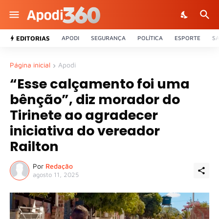
EDITORIAS
APODI
SEGURANÇA
POLÍTICA
ESPORTE
S
Página inicial
Apodi
“Esse calçamento foi uma
bênção”, diz morador do
Tirinete ao agradecer
iniciativa do vereador
Railton
Por
Redação
agosto 11, 2025