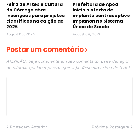
Feira de Artes e Cultura
Prefeitura de Apodi
do Córrego abre
inicia a oferta de
inscrições para projetos
implante contraceptivo
científicos na edição de
Implanon no Sistema
2026
Único de Saúde
August 05, 2026
August 04, 2026
Postar um comentário
ATENÇÃO: Seja consciente em seu comentário. Evite denegrir
ou difamar qualquer pessoa que seja. Respeito acima de tudo!
Postagem Anterior
Próxima Postagem