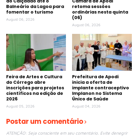
do Calçadão até o
Câmara de Apodi
Balneário da Lagoa para
retoma sessões
fomentar o turismo
ordinárias nesta quinta
(06)
August 06, 2026
August 06, 2026
Feira de Artes e Cultura
Prefeitura de Apodi
do Córrego abre
inicia a oferta de
inscrições para projetos
implante contraceptivo
científicos na edição de
Implanon no Sistema
2026
Único de Saúde
August 05, 2026
August 04, 2026
Postar um comentário
ATENÇÃO: Seja consciente em seu comentário. Evite denegrir