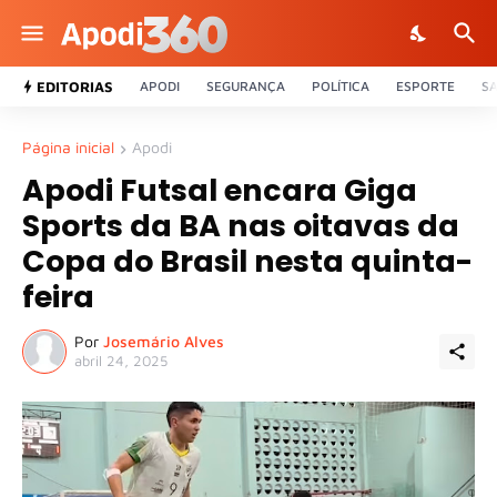
EDITORIAS
APODI
SEGURANÇA
POLÍTICA
ESPORTE
S
Página inicial
Apodi
Apodi Futsal encara Giga
Sports da BA nas oitavas da
Copa do Brasil nesta quinta-
feira
Por
Josemário Alves
abril 24, 2025