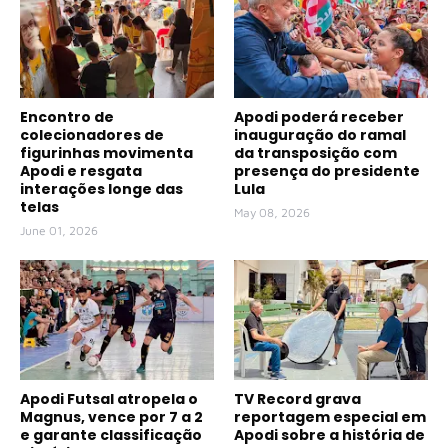
Encontro de
Apodi poderá receber
colecionadores de
inauguração do ramal
figurinhas movimenta
da transposição com
Apodi e resgata
presença do presidente
interações longe das
Lula
telas
May 08, 2026
June 01, 2026
Apodi Futsal atropela o
TV Record grava
Magnus, vence por 7 a 2
reportagem especial em
e garante classificação
Apodi sobre a história de