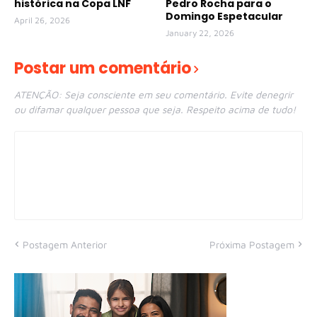
histórica na Copa LNF
Pedro Rocha para o
Domingo Espetacular
April 26, 2026
January 22, 2026
Postar um comentário
ATENÇÃO: Seja consciente em seu comentário. Evite denegrir
ou difamar qualquer pessoa que seja. Respeito acima de tudo!
Postagem Anterior
Próxima Postagem