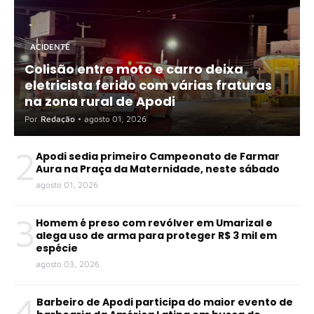
ACIDENTE
Colisão entre moto e carro deixa
eletricista ferido com várias fraturas
na zona rural de Apodi
Por
Redação
•
agosto 01, 2026
2
Apodi sedia primeiro Campeonato de Farmar
Aura na Praça da Maternidade, neste sábado
agosto 01, 2026
3
Homem é preso com revólver em Umarizal e
alega uso de arma para proteger R$ 3 mil em
espécie
agosto 03, 2026
4
Barbeiro de Apodi participa do maior evento de