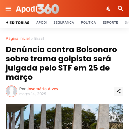
EDITORIAS
APODI
SEGURANÇA
POLÍTICA
ESPORTE
S
Página inicial
Brasil
Denúncia contra Bolsonaro
sobre trama golpista será
julgada pelo STF em 25 de
março
Por
Josemário Alves
março 14, 2025