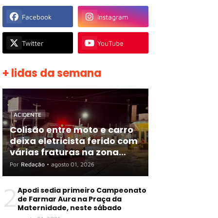
Facebook
Instagram
Twitter
YouTube
+ lidas da semana
ACIDENTE
Colisão entre moto e carro
deixa eletricista ferido com
várias fraturas na zona
rural de Apodi
Por
Redação
•
agosto 01, 2026
2
Apodi sedia primeiro Campeonato
de Farmar Aura na Praça da
Maternidade, neste sábado