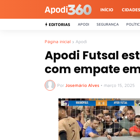
INÍCIO
CIDADE
EDITORIAS
APODI
SEGURANÇA
POLÍTI
Página inicial
Apodi
Apodi Futsal est
com empate em
Por
Josemário Alves
•
março 15, 2025