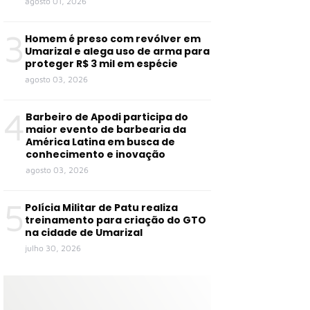
agosto 01, 2026
3
Homem é preso com revólver em
Umarizal e alega uso de arma para
proteger R$ 3 mil em espécie
agosto 03, 2026
4
Barbeiro de Apodi participa do
maior evento de barbearia da
América Latina em busca de
conhecimento e inovação
agosto 03, 2026
5
Polícia Militar de Patu realiza
treinamento para criação do GTO
na cidade de Umarizal
julho 30, 2026