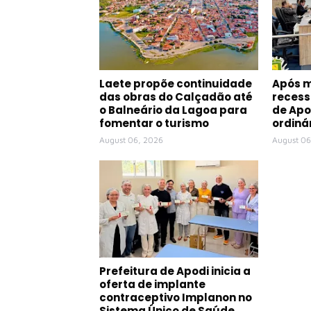
Laete propõe continuidade
Após 
das obras do Calçadão até
recess
o Balneário da Lagoa para
de Apo
fomentar o turismo
ordiná
August 06, 2026
August 06
Prefeitura de Apodi inicia a
oferta de implante
contraceptivo Implanon no
Sistema Único de Saúde