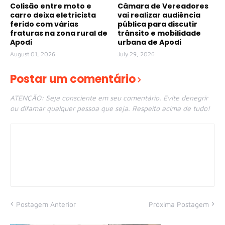
Colisão entre moto e
Câmara de Vereadores
carro deixa eletricista
vai realizar audiência
ferido com várias
pública para discutir
fraturas na zona rural de
trânsito e mobilidade
Apodi
urbana de Apodi
August 01, 2026
July 29, 2026
Postar um comentário
ATENÇÃO: Seja consciente em seu comentário. Evite denegrir
ou difamar qualquer pessoa que seja. Respeito acima de tudo!
Postagem Anterior
Próxima Postagem