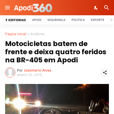
EDITORIAS
APODI
SEGURANÇA
POLÍTICA
ESPORTE
S
Página inicial
Acidente
Motocicletas batem de
frente e deixa quatro feridos
na BR-405 em Apodi
Por
Josemário Alves
janeiro 20, 2019