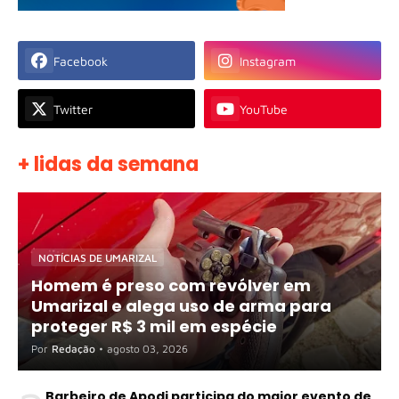
Facebook
Instagram
Twitter
YouTube
+ lidas da semana
NOTÍCIAS DE UMARIZAL
Homem é preso com revólver em
Umarizal e alega uso de arma para
proteger R$ 3 mil em espécie
Por
Redação
•
agosto 03, 2026
Barbeiro de Apodi participa do maior evento de