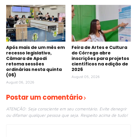
Após mais de um mês em
Feira de Artes e Cultura
recesso legislativo,
do Córrego abre
Câmara de Apodi
inscrições para projetos
retoma sessões
científicos na edição de
ordinárias nesta quinta
2026
(06)
August 05, 2026
August 06, 2026
Postar um comentário
ATENÇÃO: Seja consciente em seu comentário. Evite denegrir
ou difamar qualquer pessoa que seja. Respeito acima de tudo!