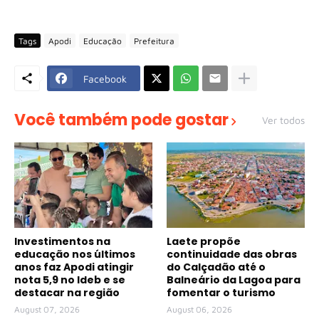
Tags
Apodi
Educação
Prefeitura
Facebook
Você também pode gostar
Ver todos
Investimentos na
Laete propõe
educação nos últimos
continuidade das obras
anos faz Apodi atingir
do Calçadão até o
nota 5,9 no Ideb e se
Balneário da Lagoa para
destacar na região
fomentar o turismo
August 07, 2026
August 06, 2026