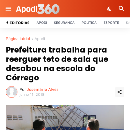
EDITORIAS
APODI
SEGURANÇA
POLÍTICA
ESPORTE
S
Página inicial
Apodi
Prefeitura trabalha para
reerguer teto de sala que
desabou na escola do
Córrego
Por
Josemário Alves
junho 11, 2018