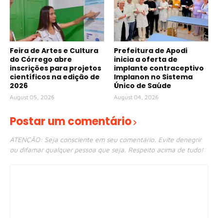
Feira de Artes e Cultura
Prefeitura de Apodi
do Córrego abre
inicia a oferta de
inscrições para projetos
implante contraceptivo
científicos na edição de
Implanon no Sistema
2026
Único de Saúde
August 05, 2026
August 04, 2026
Postar um comentário
ATENÇÃO: Seja consciente em seu comentário. Evite denegrir
ou difamar qualquer pessoa que seja. Respeito acima de tudo!