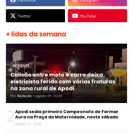
Twitter
YouTube
+ lidas da semana
ACIDENTE
Colisão entre moto e carro deixa
eletricista ferido com várias fraturas
na zona rural de Apodi
Por
Redação
•
agosto 01, 2026
2
Apodi sedia primeiro Campeonato de Farmar
Aura na Praça da Maternidade, neste sábado
agosto 01, 2026