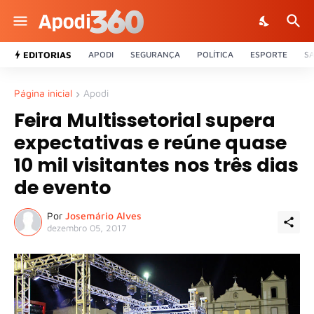
EDITORIAS
APODI
SEGURANÇA
POLÍTICA
ESPORTE
S
Página inicial
Apodi
Feira Multissetorial supera
expectativas e reúne quase
10 mil visitantes nos três dias
de evento
Por
Josemário Alves
dezembro 05, 2017