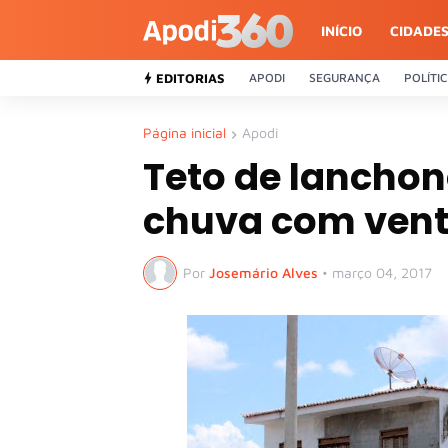
INÍCIO
CIDADE
EDITORIAS
APODI
SEGURANÇA
POLÍTI
Página inicial
Apodi
Teto de lancho
chuva com vent
Por
Josemário Alves
•
março 04, 2017