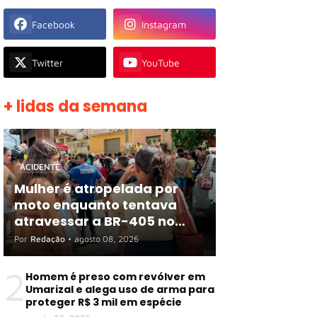
Facebook
Instagram
Twitter
YouTube
+ lidas da semana
ACIDENTE
Mulher é atropelada por
moto enquanto tentava
atravessar a BR-405 no
Centro de Apodi
Por
Redação
•
agosto 08, 2026
2
Homem é preso com revólver em
Umarizal e alega uso de arma para
proteger R$ 3 mil em espécie