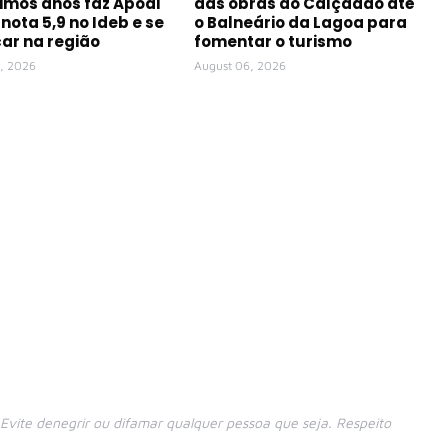
timos anos faz Apodi
das obras do Calçadão até
 nota 5,9 no Ideb e se
o Balneário da Lagoa para
ar na região
fomentar o turismo
, 2026
August 06, 2026
vite denegrir ou difamar qualquer pessoa que seja. Respeito