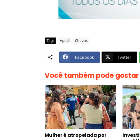
Tags
Apodi
Chuvas
Facebook
Twitter
Você também pode gostar
Mulher é atropelada por
Invest