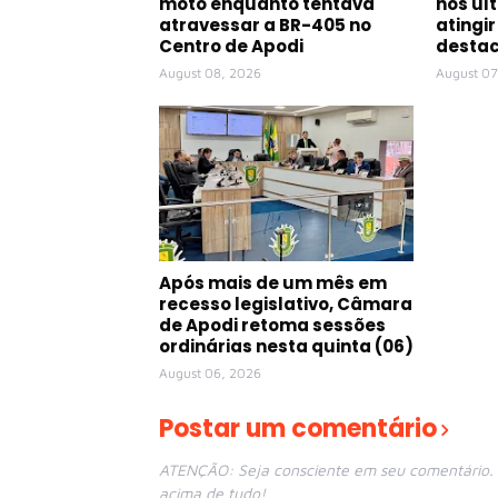
moto enquanto tentava
nos úl
atravessar a BR-405 no
atingir
Centro de Apodi
destac
August 08, 2026
August 07
Após mais de um mês em
recesso legislativo, Câmara
de Apodi retoma sessões
ordinárias nesta quinta (06)
August 06, 2026
Postar um comentário
ATENÇÃO: Seja consciente em seu comentário. E
acima de tudo!