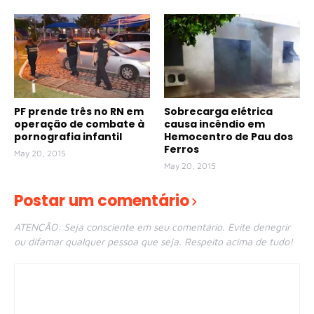
PF prende três no RN em
Sobrecarga elétrica
operação de combate à
causa incêndio em
pornografia infantil
Hemocentro de Pau dos
Ferros
May 20, 2015
May 20, 2015
Postar um comentário
ATENÇÃO: Seja consciente em seu comentário. Evite denegrir
ou difamar qualquer pessoa que seja. Respeito acima de tudo!