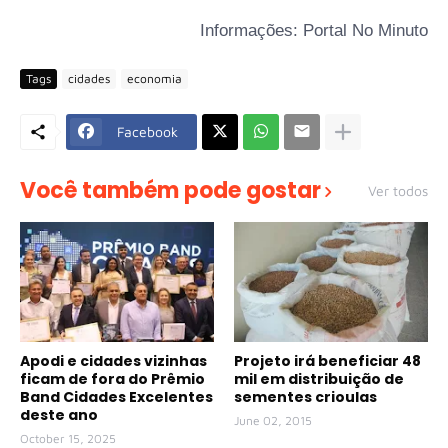
Informações: Portal No Minuto
Tags
cidades
economia
Facebook
Você também pode gostar
Ver todos
Apodi e cidades vizinhas
Projeto irá beneficiar 48
ficam de fora do Prêmio
mil em distribuição de
Band Cidades Excelentes
sementes crioulas
deste ano
June 02, 2015
October 15, 2025