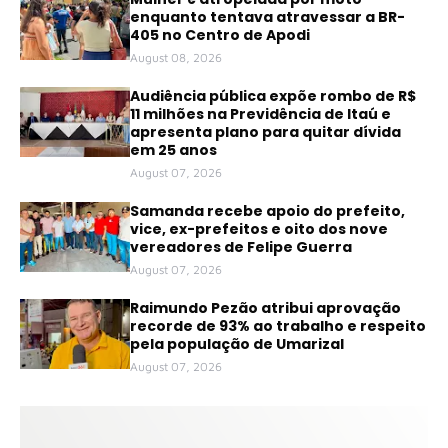
enquanto tentava atravessar a BR-
405 no Centro de Apodi
August 08, 2026
Audiência pública expõe rombo de R$
11 milhões na Previdência de Itaú e
apresenta plano para quitar dívida
em 25 anos
August 07, 2026
Samanda recebe apoio do prefeito,
vice, ex-prefeitos e oito dos nove
vereadores de Felipe Guerra
August 07, 2026
Raimundo Pezão atribui aprovação
recorde de 93% ao trabalho e respeito
pela população de Umarizal
August 07, 2026