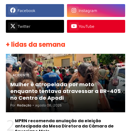
Facebook
Instagram
Twitter
YouTube
+ lidas da semana
ACIDENTE
Mulher é atropelada por moto
enquanto tentava atravessar a BR-405
no Centro de Apodi
Por
Redação
•
agosto 08, 2026
2
MPRN recomenda anulação da eleição
antecipada da Mesa Diretora da Câmara de