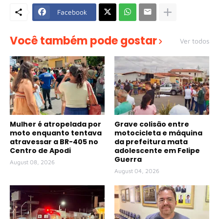
Facebook
Você também pode gostar
Ver todos
Mulher é atropelada por
Grave colisão entre
moto enquanto tentava
motocicleta e máquina
atravessar a BR-405 no
da prefeitura mata
Centro de Apodi
adolescente em Felipe
Guerra
August 08, 2026
August 04, 2026