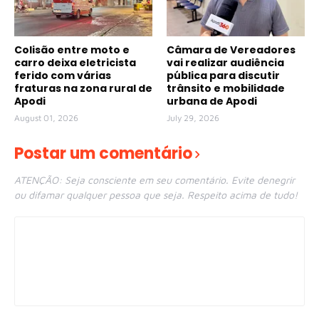
Colisão entre moto e
Câmara de Vereadores
carro deixa eletricista
vai realizar audiência
ferido com várias
pública para discutir
fraturas na zona rural de
trânsito e mobilidade
Apodi
urbana de Apodi
August 01, 2026
July 29, 2026
Postar um comentário
ATENÇÃO: Seja consciente em seu comentário. Evite denegrir
ou difamar qualquer pessoa que seja. Respeito acima de tudo!