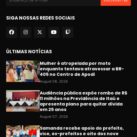
SIGA NOSSAS REDES SOCIAIS
ÚLTIMAS NOTÍCIAS
Mulher é atropelada por moto
enquanto tentava atravessar a BR-
405 no Centro de Apodi
August 08, 2026
Audiência pública expõe rombo de R$
11 milhões na Previdência de Itaú e
apresenta plano para quitar dívida
em 25 anos
August 07, 2026
Samanda recebe apoio do prefeito,
vice, ex-prefeitos e oito dos nove