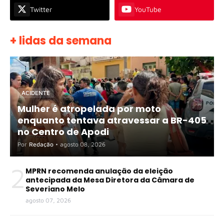
Twitter
YouTube
+ lidas da semana
ACIDENTE
Mulher é atropelada por moto
enquanto tentava atravessar a BR-405
no Centro de Apodi
Por
Redação
•
agosto 08, 2026
2
MPRN recomenda anulação da eleição
antecipada da Mesa Diretora da Câmara de
Severiano Melo
agosto 07, 2026