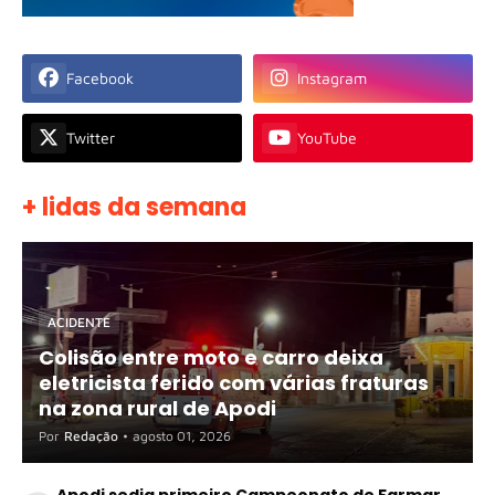
Facebook
Instagram
Twitter
YouTube
+ lidas da semana
ACIDENTE
Colisão entre moto e carro deixa
eletricista ferido com várias fraturas
na zona rural de Apodi
Por
Redação
•
agosto 01, 2026
Apodi sedia primeiro Campeonato de Farmar