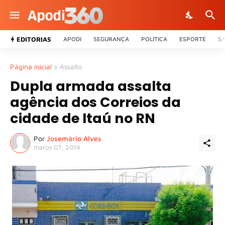
EDITORIAS
APODI
SEGURANÇA
POLÍTICA
ESPORTE
S
Página inicial
Assalto
Dupla armada assalta
agência dos Correios da
cidade de Itaú no RN
Por
Josemário Alves
março 07, 2014