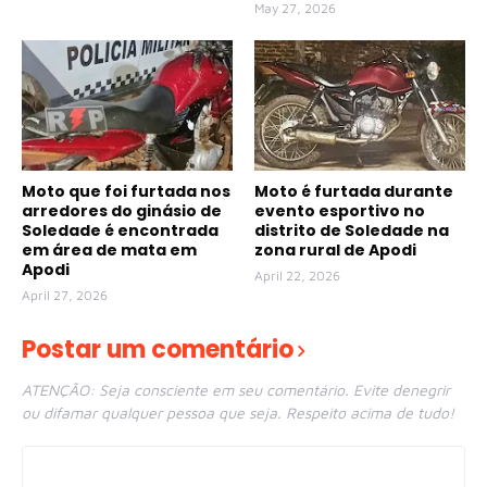
May 27, 2026
Moto que foi furtada nos
Moto é furtada durante
arredores do ginásio de
evento esportivo no
Soledade é encontrada
distrito de Soledade na
em área de mata em
zona rural de Apodi
Apodi
April 22, 2026
April 27, 2026
Postar um comentário
ATENÇÃO: Seja consciente em seu comentário. Evite denegrir
ou difamar qualquer pessoa que seja. Respeito acima de tudo!