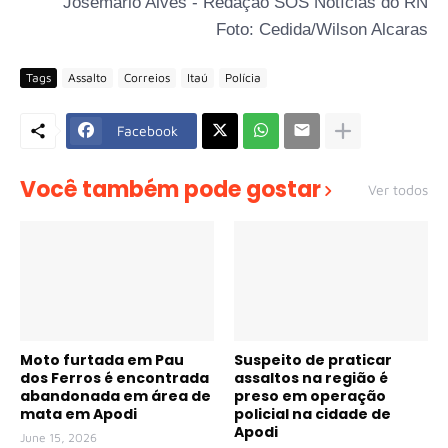
Josemário Alves - Redação SOS Notícias do RN
Foto: Cedida/Wilson Alcaras
Tags
Assalto
Correios
Itaú
Polícia
Facebook
Você também pode gostar
Ver todos
Moto furtada em Pau
Suspeito de praticar
dos Ferros é encontrada
assaltos na região é
abandonada em área de
preso em operação
mata em Apodi
policial na cidade de
Apodi
June 15, 2026