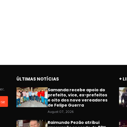
ÚLTIMAS NOTÍCIAS
+ L
er.
Samanda recebe apoio do
prefeito, vice, ex-prefeitos
e oito dos nove vereadores
de Felipe Guerra
August 07, 2026
Raimundo Pezão atribui