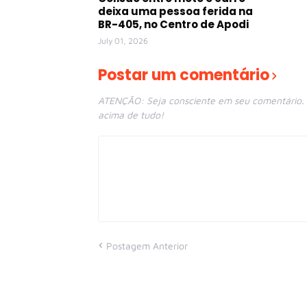
deixa uma pessoa ferida na
BR-405, no Centro de Apodi
July 01, 2026
Postar um comentário
ATENÇÃO: Seja consciente em seu comentário. E
acima de tudo!
Postagem Anterior