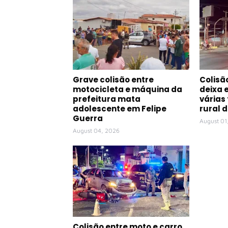
Grave colisão entre
Colisã
motocicleta e máquina da
deixa 
prefeitura mata
várias
adolescente em Felipe
rural 
Guerra
August 01
August 04, 2026
Colisão entre moto e carro