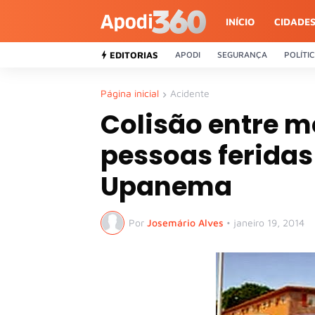
INÍCIO
CIDADE
EDITORIAS
APODI
SEGURANÇA
POLÍTI
Página inicial
Acidente
Colisão entre m
pessoas feridas
Upanema
Por
Josemário Alves
•
janeiro 19, 2014