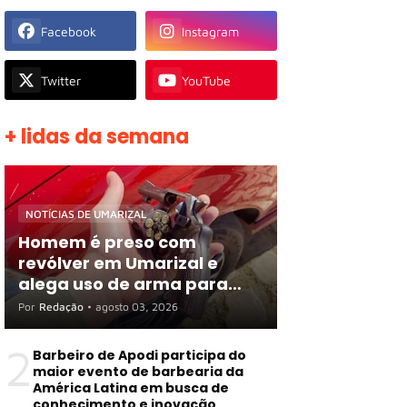
Facebook
Instagram
Twitter
YouTube
+ lidas da semana
NOTÍCIAS DE UMARIZAL
Homem é preso com
revólver em Umarizal e
alega uso de arma para
proteger R$ 3 mil em
Por
Redação
•
agosto 03, 2026
espécie
2
Barbeiro de Apodi participa do
maior evento de barbearia da
América Latina em busca de
conhecimento e inovação