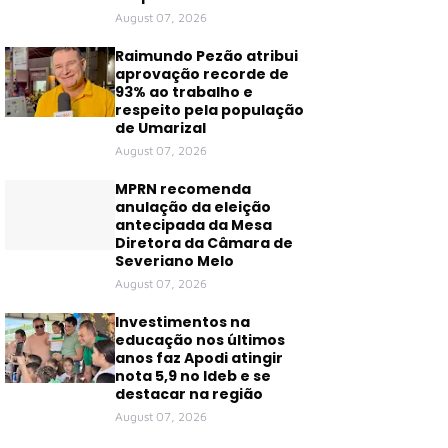
August 07, 2026
Raimundo Pezão atribui
aprovação recorde de
93% ao trabalho e
respeito pela população
de Umarizal
August 07, 2026
MPRN recomenda
anulação da eleição
antecipada da Mesa
Diretora da Câmara de
Severiano Melo
August 07, 2026
Investimentos na
educação nos últimos
anos faz Apodi atingir
nota 5,9 no Ideb e se
destacar na região
August 07, 2026