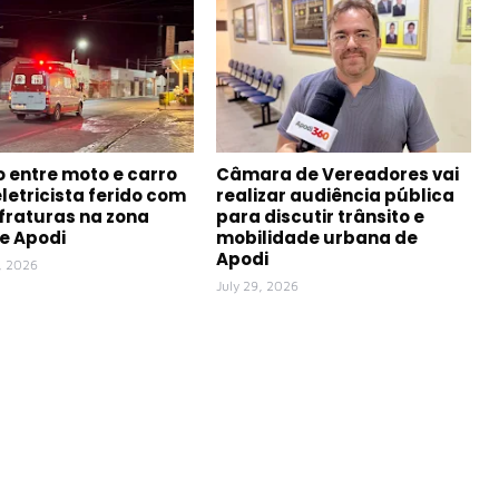
o entre moto e carro
Câmara de Vereadores vai
eletricista ferido com
realizar audiência pública
 fraturas na zona
para discutir trânsito e
de Apodi
mobilidade urbana de
Apodi
, 2026
July 29, 2026