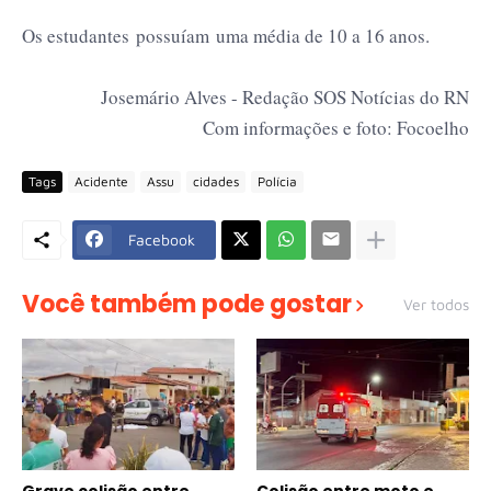
Os estudantes possuíam uma média de 10 a 16 anos.
Josemário Alves - Redação SOS Notícias do RN
Com informações e foto: Focoelho
Tags
Acidente
Assu
cidades
Polícia
Facebook
Você também pode gostar
Ver todos
Grave colisão entre
Colisão entre moto e