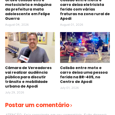
motocicleta e máquina
carro deixa eletricista
da prefeitura mata
ferido com várias
adolescente em Felipe
fraturas na zona rural de
Guerra
Apodi
August 04, 2026
August 01, 2026
Câmara de Vereadores
Colisão entre moto e
vai realizar audiência
carro deixa uma pessoa
pública para discutir
ferida na BR-405, no
trânsito e mobilidade
Centro de Apodi
urbana de Apodi
July 01, 2026
July 29, 2026
Postar um comentário
ATENÇÃO: Seja consciente em seu comentário. Evite denegrir