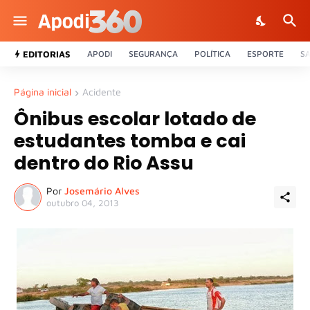
EDITORIAS
APODI
SEGURANÇA
POLÍTICA
ESPORTE
S
Página inicial
Acidente
Ônibus escolar lotado de
estudantes tomba e cai
dentro do Rio Assu
Por
Josemário Alves
outubro 04, 2013