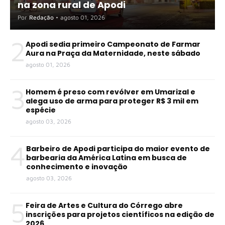
na zona rural de Apodi
Por
Redação
•
agosto 01, 2026
2
Apodi sedia primeiro Campeonato de Farmar
Aura na Praça da Maternidade, neste sábado
agosto 01, 2026
3
Homem é preso com revólver em Umarizal e
alega uso de arma para proteger R$ 3 mil em
espécie
agosto 03, 2026
4
Barbeiro de Apodi participa do maior evento de
barbearia da América Latina em busca de
conhecimento e inovação
agosto 03, 2026
5
Feira de Artes e Cultura do Córrego abre
inscrições para projetos científicos na edição de
2026