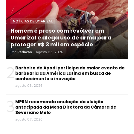
NOTÍCIAS DE UMARIZAL
Homem é preso com revólver em
Umarizal e alega uso de arma para
proteger R$ 3 mil em espécie
Por
Redação
•
agosto 03, 2026
2
Barbeiro de Apodi participa do maior evento de
barbearia da América Latina em busca de
conhecimento e inovação
agosto 03, 2026
3
MPRN recomenda anulação da eleição
antecipada da Mesa Diretora da Câmara de
Severiano Melo
agosto 07, 2026