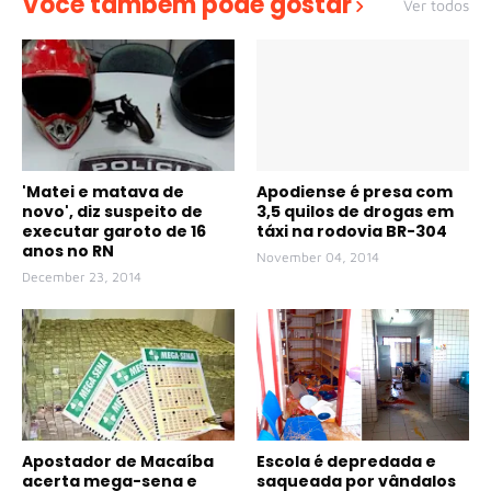
Você também pode gostar
Ver todos
'Matei e matava de
Apodiense é presa com
novo', diz suspeito de
3,5 quilos de drogas em
executar garoto de 16
táxi na rodovia BR-304
anos no RN
November 04, 2014
December 23, 2014
Apostador de Macaíba
Escola é depredada e
acerta mega-sena e
saqueada por vândalos