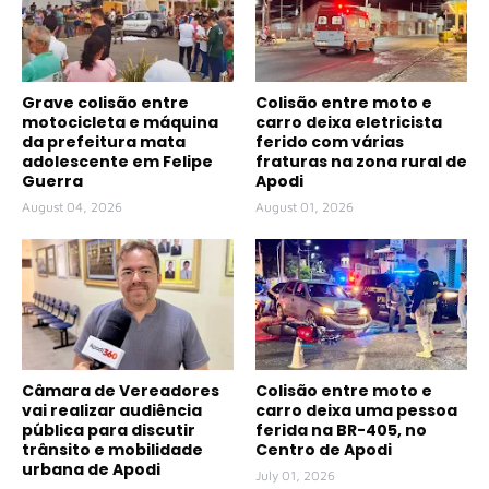
Grave colisão entre
Colisão entre moto e
motocicleta e máquina
carro deixa eletricista
da prefeitura mata
ferido com várias
adolescente em Felipe
fraturas na zona rural de
Guerra
Apodi
August 04, 2026
August 01, 2026
Câmara de Vereadores
Colisão entre moto e
vai realizar audiência
carro deixa uma pessoa
pública para discutir
ferida na BR-405, no
trânsito e mobilidade
Centro de Apodi
urbana de Apodi
July 01, 2026