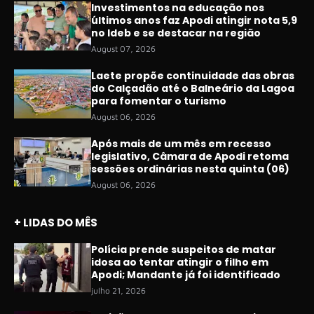
Investimentos na educação nos
últimos anos faz Apodi atingir nota 5,9
no Ideb e se destacar na região
August 07, 2026
Laete propõe continuidade das obras
do Calçadão até o Balneário da Lagoa
para fomentar o turismo
August 06, 2026
Após mais de um mês em recesso
legislativo, Câmara de Apodi retoma
sessões ordinárias nesta quinta (06)
August 06, 2026
+ LIDAS DO MÊS
Polícia prende suspeitos de matar
idosa ao tentar atingir o filho em
Apodi; Mandante já foi identificado
julho 21, 2026