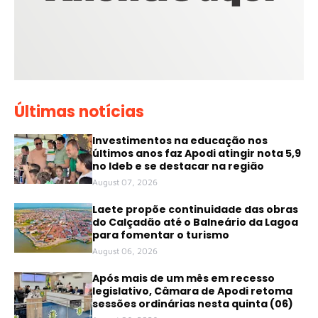
Últimas notícias
Investimentos na educação nos
últimos anos faz Apodi atingir nota 5,9
no Ideb e se destacar na região
August 07, 2026
Laete propõe continuidade das obras
do Calçadão até o Balneário da Lagoa
para fomentar o turismo
August 06, 2026
Após mais de um mês em recesso
legislativo, Câmara de Apodi retoma
sessões ordinárias nesta quinta (06)