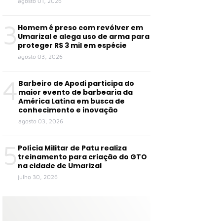
agosto 01, 2026
3
Homem é preso com revólver em
Umarizal e alega uso de arma para
proteger R$ 3 mil em espécie
agosto 03, 2026
4
Barbeiro de Apodi participa do
maior evento de barbearia da
América Latina em busca de
conhecimento e inovação
agosto 03, 2026
5
Polícia Militar de Patu realiza
treinamento para criação do GTO
na cidade de Umarizal
julho 30, 2026