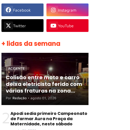
Facebook
Instagram
Twitter
YouTube
+ lidas da semana
ACIDENTE
Colisão entre moto e carro
deixa eletricista ferido com
várias fraturas na zona
rural de Apodi
Por
Redação
•
agosto 01, 2026
2
Apodi sedia primeiro Campeonato
de Farmar Aura na Praça da
Maternidade, neste sábado