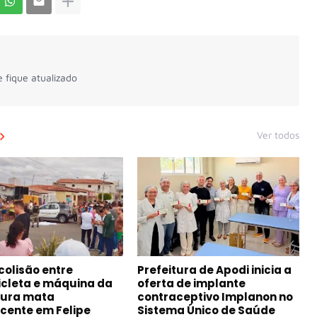
 fique atualizado
Ver todos
colisão entre
Prefeitura de Apodi inicia a
cleta e máquina da
oferta de implante
tura mata
contraceptivo Implanon no
cente em Felipe
Sistema Único de Saúde