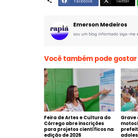
Facebook
Twitter
Emerson Medeiros
sou um blog informado siga-me e
Você também pode gostar
Feira de Artes e Cultura do
Grave 
Córrego abre inscrições
motoci
para projetos científicos na
prefei
edição de 2026
adoles