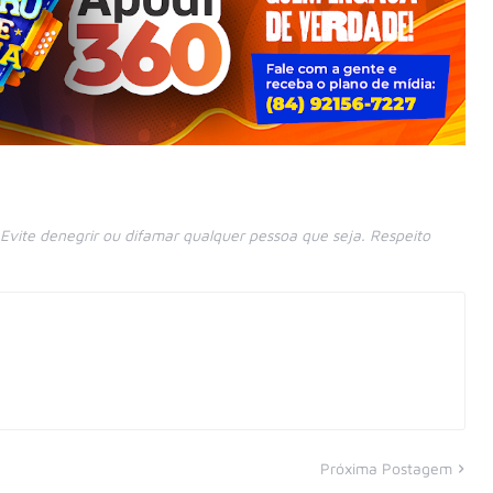
vite denegrir ou difamar qualquer pessoa que seja. Respeito
Próxima Postagem