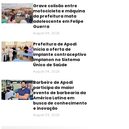
Grave colisão entre
motocicleta e máquina
da prefeitura mata
adolescente em Felipe
Guerra
August 04, 2026
Prefeitura de Apodi
inicia a oferta de
implante contraceptivo
Implanon no Sistema
Único de Saúde
August 04, 2026
Barbeiro de Apodi
participa do maior
evento de barbearia da
América Latina em
busca de conhecimento
e inovação
August 03, 2026