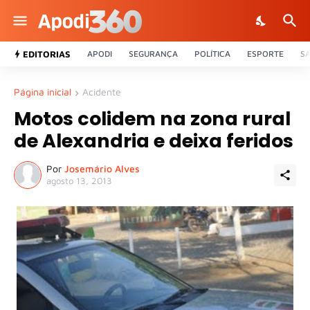
EDITORIAS
APODI
SEGURANÇA
POLÍTICA
ESPORTE
S
Página inicial
Acidente
Motos colidem na zona rural
de Alexandria e deixa feridos
Por
Josemário Alves
agosto 13, 2013