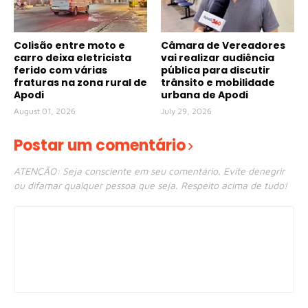
Colisão entre moto e
Câmara de Vereadores
carro deixa eletricista
vai realizar audiência
ferido com várias
pública para discutir
fraturas na zona rural de
trânsito e mobilidade
Apodi
urbana de Apodi
August 01, 2026
July 29, 2026
Postar um comentário
ATENÇÃO: Seja consciente em seu comentário. Evite denegrir
ou difamar qualquer pessoa que seja. Respeito acima de tudo!