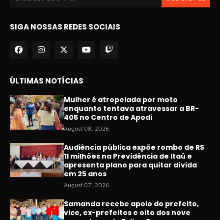
SIGA NOSSAS REDES SOCIAIS
ÚLTIMAS NOTÍCIAS
Mulher é atropelada por moto
enquanto tentava atravessar a BR-
405 no Centro de Apodi
August 08, 2026
Audiência pública expõe rombo de R$
11 milhões na Previdência de Itaú e
apresenta plano para quitar dívida
em 25 anos
August 07, 2026
Samanda recebe apoio do prefeito,
vice, ex-prefeitos e oito dos nove