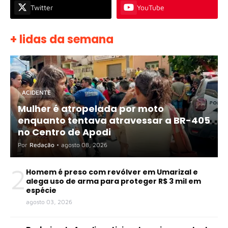
Twitter
YouTube
+ lidas da semana
ACIDENTE
Mulher é atropelada por moto
enquanto tentava atravessar a BR-405
no Centro de Apodi
Por
Redação
•
agosto 08, 2026
2
Homem é preso com revólver em Umarizal e
alega uso de arma para proteger R$ 3 mil em
espécie
agosto 03, 2026