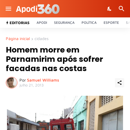
EDITORIAS
APODI
SEGURANÇA
POLÍTICA
ESPORTE
S
Página inicial
cidades
Homem morre em
Parnamirim após sofrer
facadas nas costas
Por
Samuel Williams
julho 21, 2013