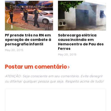
PF prende três no RN em
Sobrecarga elétrica
operação de combate à
causa incêndio em
pornografia infantil
Hemocentro de Pau dos
Ferros
May 20, 2015
May 20, 2015
Postar um comentário
ATENÇÃO: Seja consciente em seu comentário. Evite denegrir
ou difamar qualquer pessoa que seja. Respeito acima de tudo!