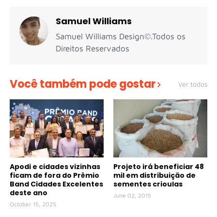
Samuel Williams
Samuel Williams Design©.Todos os
Direitos Reservados
Você também pode gostar
Ver todos
Apodi e cidades vizinhas
Projeto irá beneficiar 48
ficam de fora do Prêmio
mil em distribuição de
Band Cidades Excelentes
sementes crioulas
deste ano
June 02, 2015
October 15, 2025