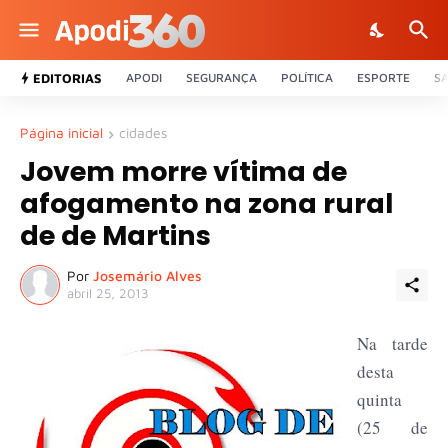
EDITORIAS
APODI
SEGURANÇA
POLÍTICA
ESPORTE
S
Página inicial
cidades
Jovem morre vítima de
afogamento na zona rural
de de Martins
Por
Josemário Alves
abril 25, 2013
Na tarde
desta
quinta
(25 de