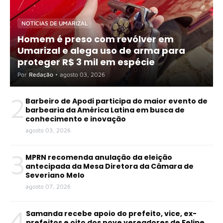
NOTÍCIAS DE UMARIZAL
Homem é preso com revólver em
Umarizal e alega uso de arma para
proteger R$ 3 mil em espécie
Por
Redação
•
agosto 03, 2026
2
Barbeiro de Apodi participa do maior evento de
barbearia da América Latina em busca de
conhecimento e inovação
agosto 03, 2026
3
MPRN recomenda anulação da eleição
antecipada da Mesa Diretora da Câmara de
Severiano Melo
agosto 07, 2026
4
Samanda recebe apoio do prefeito, vice, ex-
prefeitos e oito dos nove vereadores de Felipe