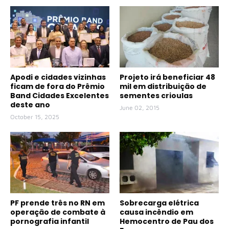
Apodi e cidades vizinhas
Projeto irá beneficiar 48
ficam de fora do Prêmio
mil em distribuição de
Band Cidades Excelentes
sementes crioulas
deste ano
June 02, 2015
October 15, 2025
PF prende três no RN em
Sobrecarga elétrica
operação de combate à
causa incêndio em
pornografia infantil
Hemocentro de Pau dos