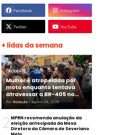
Facebook
Instagram
Twitter
YouTube
+ lidas da semana
ACIDENTE
Mulher é atropelada por
moto enquanto tentava
atravessar a BR-405 no
Centro de Apodi
Por
Redação
•
agosto 08, 2026
2
MPRN recomenda anulação da
eleição antecipada da Mesa
Diretora da Câmara de Severiano
Melo