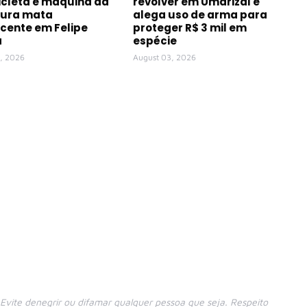
cleta e máquina da
revólver em Umarizal e
tura mata
alega uso de arma para
cente em Felipe
proteger R$ 3 mil em
a
espécie
, 2026
August 03, 2026
vite denegrir ou difamar qualquer pessoa que seja. Respeito