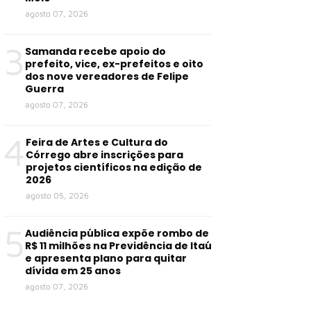
agosto 07, 2026
3
Samanda recebe apoio do
prefeito, vice, ex-prefeitos e oito
dos nove vereadores de Felipe
Guerra
agosto 07, 2026
4
Feira de Artes e Cultura do
Córrego abre inscrições para
projetos científicos na edição de
2026
agosto 05, 2026
5
Audiência pública expõe rombo de
R$ 11 milhões na Previdência de Itaú
e apresenta plano para quitar
dívida em 25 anos
agosto 07, 2026