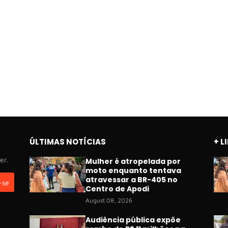
ÚLTIMAS NOTÍCIAS
+ L
er.
Mulher é atropelada por
moto enquanto tentava
atravessar a BR-405 no
Centro de Apodi
August 08, 2026
Audiência pública expõe