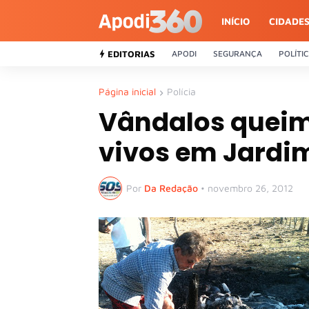
INÍCIO
CIDADE
EDITORIAS
APODI
SEGURANÇA
POLÍTI
Página inicial
Polícia
Vândalos queim
vivos em Jardi
Por
Da Redação
•
novembro 26, 2012