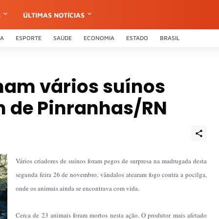
S
ÚLTIMAS NOTÍCIAS
CA
ESPORTE
SAÚDE
ECONOMIA
ESTADO
BRASIL
am vários suínos
m de Pinranhas/RN
Vários criadores de suínos foram pegos de surpresa na madrugada desta
segunda feira 26 de novembro, vândalos atearam fogo contra a pocilga,
onde os animais ainda se encontrava com vida.
Cerca de 23 animais foram mortos nesta ação. O produtor mais afetado