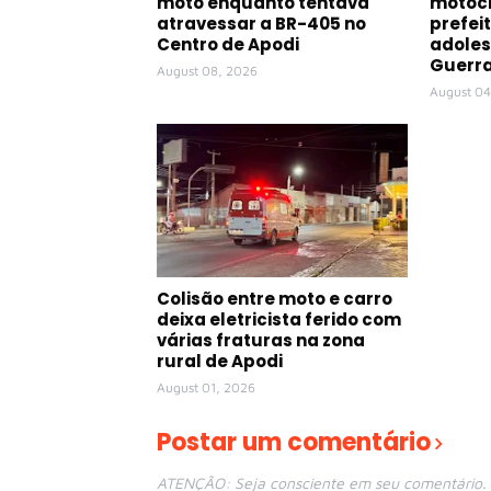
moto enquanto tentava
motoci
atravessar a BR-405 no
prefei
Centro de Apodi
adoles
Guerr
August 08, 2026
August 04
Colisão entre moto e carro
deixa eletricista ferido com
várias fraturas na zona
rural de Apodi
August 01, 2026
Postar um comentário
ATENÇÃO: Seja consciente em seu comentário. E