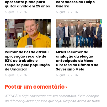
apresenta plano para
vereadores de Felipe
quitar dívida em 25 anos
Guerra
August 07, 2026
August 07, 2026
Raimundo Pezão atribui
MPRN recomenda
aprovação recorde de
anulação da eleição
93% ao trabalho e
antecipada da Mesa
respeito pela população
Diretora da Câmara de
de Umarizal
Severiano Melo
August 07, 2026
August 07, 2026
Postar um comentário
ATENÇÃO: Seja consciente em seu comentário. Evite denegrir
ou difamar qualquer pessoa que seja. Respeito acima de tudo!