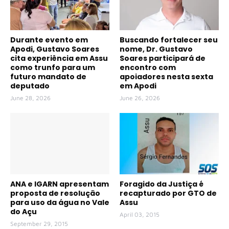
Durante evento em
Buscando fortalecer seu
Apodi, Gustavo Soares
nome, Dr. Gustavo
cita experiência em Assu
Soares participará de
como trunfo para um
encontro com
futuro mandato de
apoiadores nesta sexta
deputado
em Apodi
June 28, 2026
June 26, 2026
ANA e IGARN apresentam
Foragido da Justiça é
proposta de resolução
recapturado por GTO de
para uso da água no Vale
Assu
do Açu
April 03, 2015
September 29, 2015