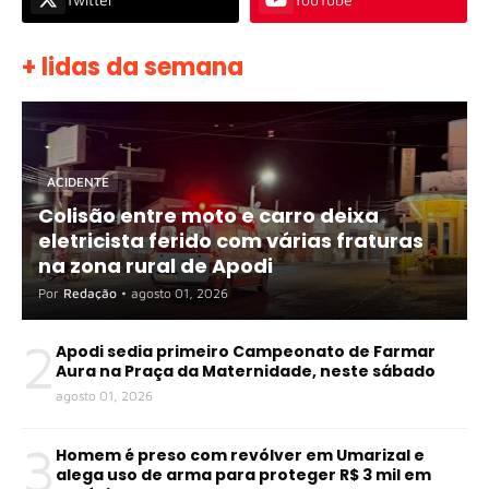
+ lidas da semana
ACIDENTE
Colisão entre moto e carro deixa
eletricista ferido com várias fraturas
na zona rural de Apodi
Por
Redação
•
agosto 01, 2026
2
Apodi sedia primeiro Campeonato de Farmar
Aura na Praça da Maternidade, neste sábado
agosto 01, 2026
3
Homem é preso com revólver em Umarizal e
alega uso de arma para proteger R$ 3 mil em