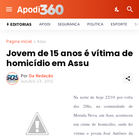
EDITORIAS
APODI
SEGURANÇA
POLÍTICA
ESPORTE
S
Página inicial
Assu
Jovem de 15 anos é vítima de
homicídio em Assu
Por
Da Redação
outubro 23, 2012
Na noite de hoje 22/10 por volta
das 20hs, na comunidade de
Morada Nova, em Assu, aconteceu
um crime de homicídio, onde foi
vitima o jovem José Antônio da