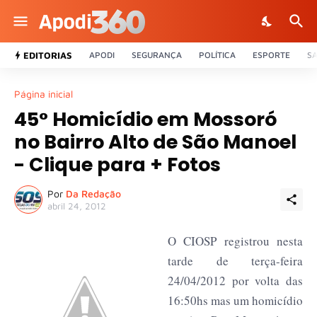
EDITORIAS
APODI
SEGURANÇA
POLÍTICA
ESPORTE
S
Página inicial
45° Homicídio em Mossoró
no Bairro Alto de São Manoel
- Clique para + Fotos
Por
Da Redação
abril 24, 2012
O CIOSP registrou nesta
tarde de terça-feira
24/04/2012 por volta das
16:50hs mas um homicídio