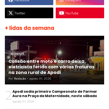
Twitter
YouTube
+ lidas da semana
ACIDENTE
Colisão entre moto e carro deixa
eletricista ferido com várias fraturas
na zona rural de Apodi
Por
Redação
•
agosto 01, 2026
2
Apodi sedia primeiro Campeonato de Farmar
Aura na Praça da Maternidade, neste sábado
agosto 01, 2026