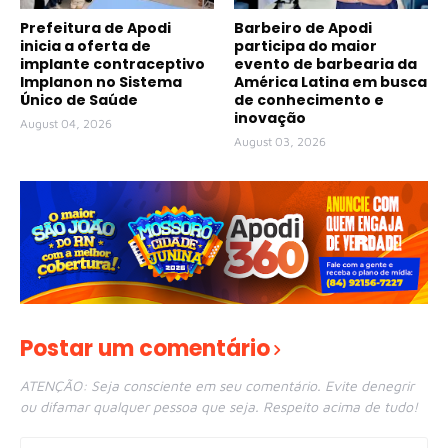
Prefeitura de Apodi
Barbeiro de Apodi
inicia a oferta de
participa do maior
implante contraceptivo
evento de barbearia da
Implanon no Sistema
América Latina em busca
Único de Saúde
de conhecimento e
inovação
August 04, 2026
August 03, 2026
Postar um comentário
ATENÇÃO: Seja consciente em seu comentário. Evite denegrir
ou difamar qualquer pessoa que seja. Respeito acima de tudo!