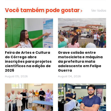
Você também pode gostar
Ver todos
Feira de Artes e Cultura
Grave colisão entre
do Córrego abre
motocicleta e máquina
inscrições para projetos
da prefeitura mata
científicos na edição de
adolescente em Felipe
2026
Guerra
August 05, 2026
August 04, 2026