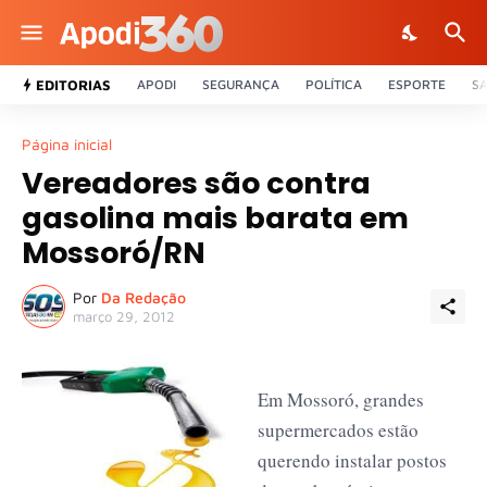
EDITORIAS
APODI
SEGURANÇA
POLÍTICA
ESPORTE
S
Página inicial
Vereadores são contra
gasolina mais barata em
Mossoró/RN
Por
Da Redação
março 29, 2012
Em Mossoró, grandes
supermercados estão
querendo instalar postos