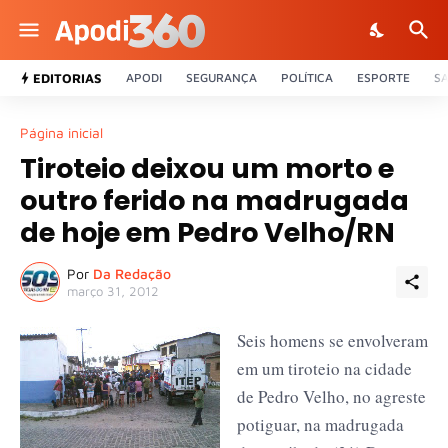
EDITORIAS
APODI
SEGURANÇA
POLÍTICA
ESPORTE
S
Página inicial
Tiroteio deixou um morto e
outro ferido na madrugada
de hoje em Pedro Velho/RN
Por
Da Redação
março 31, 2012
Seis homens se envolveram
em um tiroteio na cidade
de Pedro Velho, no agreste
potiguar, na madrugada