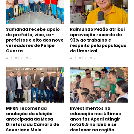
Samanda recebe apoio
Raimundo Pezão atribui
do prefeito, vice, ex-
aprovação recorde de
prefeitos e oito dos nove
93% ao trabalho e
vereadores de Felipe
respeito pela população
Guerra
de Umarizal
August 07, 2026
August 07, 2026
MPRN recomenda
Investimentos na
anulação da eleição
educação nos últimos
antecipada da Mesa
anos faz Apodi atingir
Diretora da Câmara de
nota 5,9 no Ideb e se
Severiano Melo
destacar na região