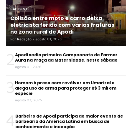
ACIDENTE
Colisão entre moto e carro deixa
eletricista ferido com várias fraturas
na zona rural de Apodi
Por
Redação
•
agosto 01, 2026
2
Apodi sedia primeiro Campeonato de Farmar
Aura na Praça da Maternidade, neste sábado
agosto 01, 2026
3
Homem é preso com revólver em Umarizal e
alega uso de arma para proteger R$ 3 mil em
espécie
agosto 03, 2026
4
Barbeiro de Apodi participa do maior evento de
barbearia da América Latina em busca de
conhecimento e inovação