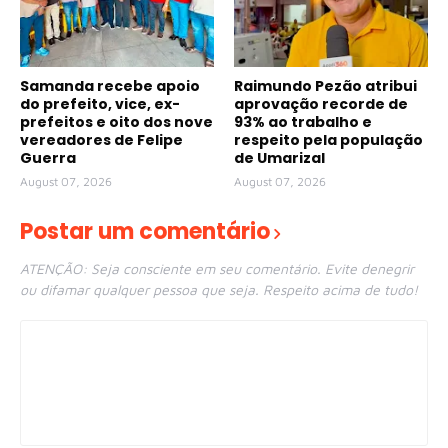
Samanda recebe apoio
Raimundo Pezão atribui
do prefeito, vice, ex-
aprovação recorde de
prefeitos e oito dos nove
93% ao trabalho e
vereadores de Felipe
respeito pela população
Guerra
de Umarizal
August 07, 2026
August 07, 2026
Postar um comentário
ATENÇÃO: Seja consciente em seu comentário. Evite denegrir
ou difamar qualquer pessoa que seja. Respeito acima de tudo!