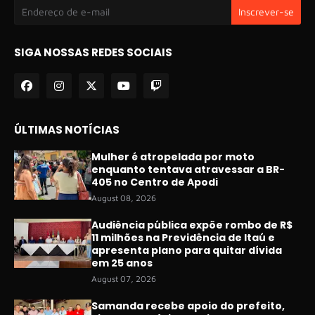
SIGA NOSSAS REDES SOCIAIS
ÚLTIMAS NOTÍCIAS
Mulher é atropelada por moto
enquanto tentava atravessar a BR-
405 no Centro de Apodi
August 08, 2026
Audiência pública expõe rombo de R$
11 milhões na Previdência de Itaú e
apresenta plano para quitar dívida
em 25 anos
August 07, 2026
Samanda recebe apoio do prefeito,