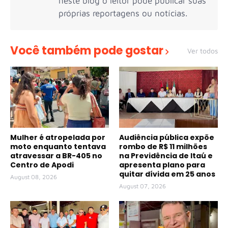
neste blog o leitor pode publicar suas
próprias reportagens ou notícias.
Você também pode gostar
Ver todos
Mulher é atropelada por
Audiência pública expõe
moto enquanto tentava
rombo de R$ 11 milhões
atravessar a BR-405 no
na Previdência de Itaú e
Centro de Apodi
apresenta plano para
quitar dívida em 25 anos
August 08, 2026
August 07, 2026