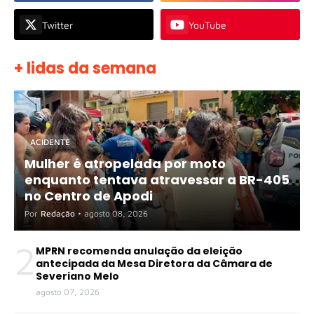
Twitter
YouTube
+ lidas da semana
ACIDENTE
Mulher é atropelada por moto
enquanto tentava atravessar a BR-405
no Centro de Apodi
Por
Redação
•
agosto 08, 2026
2
MPRN recomenda anulação da eleição
antecipada da Mesa Diretora da Câmara de
Severiano Melo
agosto 07, 2026