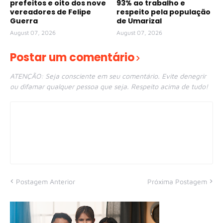
prefeitos e oito dos nove
93% ao trabalho e
vereadores de Felipe
respeito pela população
Guerra
de Umarizal
August 07, 2026
August 07, 2026
Postar um comentário
ATENÇÃO: Seja consciente em seu comentário. Evite denegrir
ou difamar qualquer pessoa que seja. Respeito acima de tudo!
Postagem Anterior
Próxima Postagem