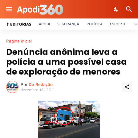
EDITORIAS
APODI
SEGURANÇA
POLÍTICA
ESPORTE
S
Página inicial
Denúncia anônima leva a
polícia a uma possível casa
de exploração de menores
Por
Da Redação
dezembro 16, 2011