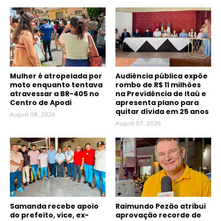
Mulher é atropelada por
Audiência pública expõe
moto enquanto tentava
rombo de R$ 11 milhões
atravessar a BR-405 no
na Previdência de Itaú e
Centro de Apodi
apresenta plano para
quitar dívida em 25 anos
August 08, 2026
August 07, 2026
Samanda recebe apoio
Raimundo Pezão atribui
do prefeito, vice, ex-
aprovação recorde de