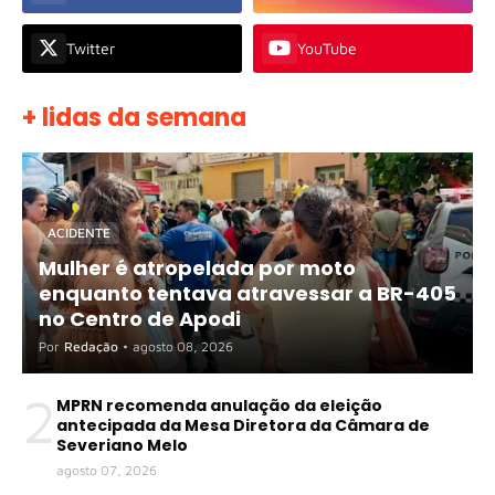
Twitter
YouTube
+ lidas da semana
ACIDENTE
Mulher é atropelada por moto
enquanto tentava atravessar a BR-405
no Centro de Apodi
Por
Redação
•
agosto 08, 2026
2
MPRN recomenda anulação da eleição
antecipada da Mesa Diretora da Câmara de
Severiano Melo
agosto 07, 2026