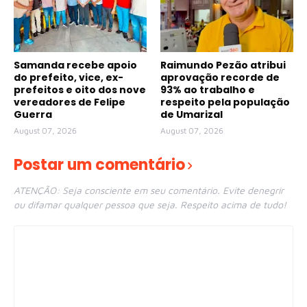
Samanda recebe apoio
Raimundo Pezão atribui
do prefeito, vice, ex-
aprovação recorde de
prefeitos e oito dos nove
93% ao trabalho e
vereadores de Felipe
respeito pela população
Guerra
de Umarizal
August 07, 2026
August 07, 2026
Postar um comentário
ATENÇÃO: Seja consciente em seu comentário. Evite denegrir
ou difamar qualquer pessoa que seja. Respeito acima de tudo!