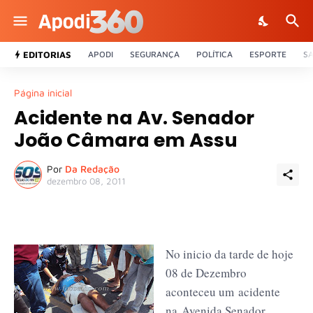
EDITORIAS
APODI
SEGURANÇA
POLÍTICA
ESPORTE
S
Página inicial
Acidente na Av. Senador
João Câmara em Assu
Por
Da Redação
dezembro 08, 2011
No inicio da tarde de hoje
08 de Dezembro
aconteceu um
acidente
na Avenida Senador