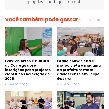
próprias reportagens ou notícias.
Você também pode gostar
Ver todos
Feira de Artes e Cultura
Grave colisão entre
do Córrego abre
motocicleta e máquina
inscrições para projetos
da prefeitura mata
científicos na edição de
adolescente em Felipe
2026
Guerra
August 05, 2026
August 04, 2026