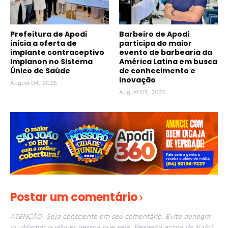
Prefeitura de Apodi
Barbeiro de Apodi
inicia a oferta de
participa do maior
implante contraceptivo
evento de barbearia da
Implanon no Sistema
América Latina em busca
Único de Saúde
de conhecimento e
inovação
August 04, 2026
August 03, 2026
Postar um comentário
ATENÇÃO: Seja consciente em seu comentário. Evite denegrir
ou difamar qualquer pessoa que seja. Respeito acima de tudo!