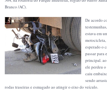
364, na rotatória do Parque Industrial, região do bairro Sant
Branco /AC).
De acordo co
testemunhas,
estava em u
motocicleta, 
esperado o 
passar para e
principal. ao 
ele perdeu o
caiu embaix
sendo arrast
rodas traseiras e esmagado ao atingir o eixo do veículo.